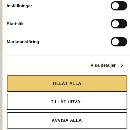
Inställningar
Statistik
2006
WATER GLASS, 22 cl
Marknadsföring
3,95
kr
Visa detaljer
Add to cart
TILLÅT ALLA
TILLÅT URVAL
AVVISA ALLA