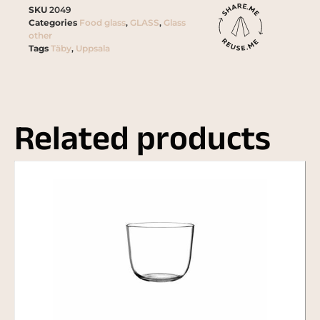
SKU
2049
Categories
Food glass
,
GLASS
,
Glass
other
Tags
Täby
,
Uppsala
Related products