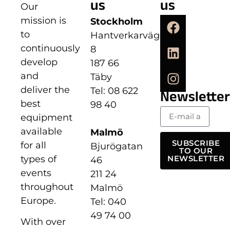
us
us
Our
mission is
Stockholm
to
Hantverkarvägen
continuously
8
develop
187 66
and
Täby
deliver the
Tel: 08 622
Newsletter
best
98 40
equipment
available
Malmö
SUBSCRIBE
for all
Bjurögatan
TO OUR
types of
NEWSLETTER
46
events
211 24
throughout
Malmö
Europe.
Tel: 040
49 74 00
With over