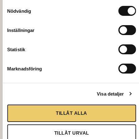
Samtyckesval
Nödvändig
Inställningar
Statistik
Marknadsföring
4821
EVENEMANGSTÄL 8×3 m, incl. assembly
Visa detaljer
11300,00
kr
TILLÅT ALLA
Add to cart
TILLÅT URVAL