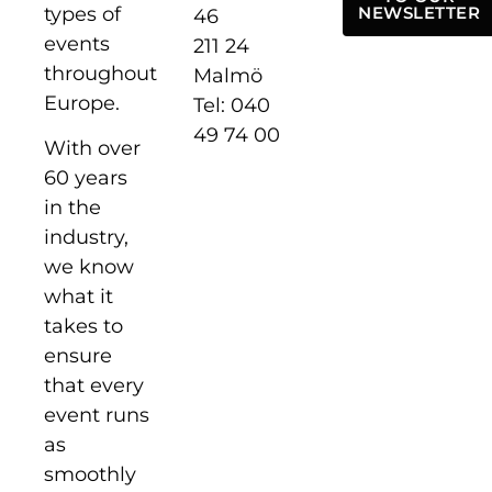
types of
NEWSLETTER
46
events
211 24
throughout
Malmö
Europe.
Tel: 040
49 74 00
With over
60 years
in the
industry,
we know
what it
takes to
ensure
that every
event runs
as
smoothly