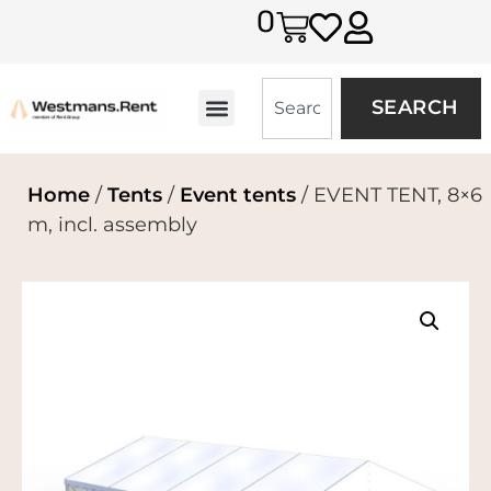
0
SEARCH
Home
/
Tents
/
Event tents
/ EVENT TENT, 8×6
m, incl. assembly