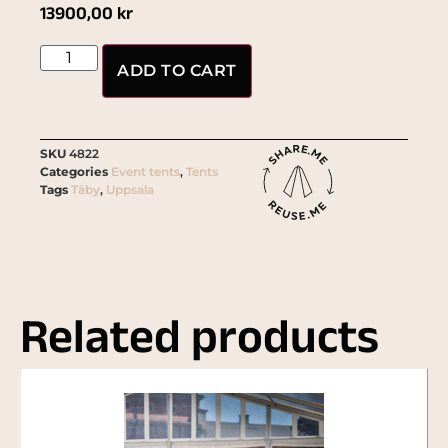
13900,00
kr
ADD TO CART
SKU
4822
Categories
Event tents
,
Tents
Tags
Täby
,
Uppsala
Related products