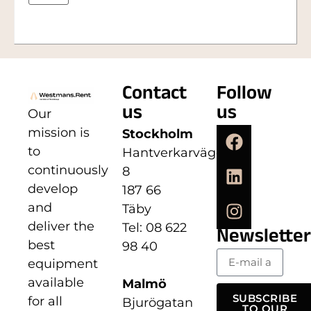
Contact
Follow
us
us
Our
mission is
Stockholm
to
Hantverkarvägen
continuously
8
develop
187 66
and
Täby
deliver the
Tel: 08 622
Newsletter
best
98 40
equipment
available
Malmö
SUBSCRIBE
for all
Bjurögatan
TO OUR