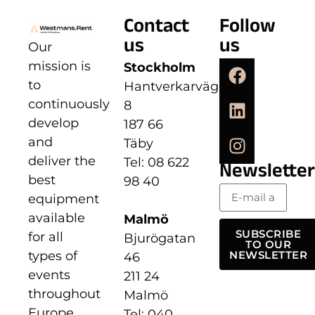
Contact
Follow
us
us
Our
mission is
Stockholm
to
Hantverkarvägen
continuously
8
develop
187 66
and
Täby
deliver the
Tel: 08 622
Newsletter
best
98 40
equipment
available
Malmö
SUBSCRIBE
for all
Bjurögatan
TO OUR
types of
NEWSLETTER
46
events
211 24
throughout
Malmö
Europe.
Tel: 040