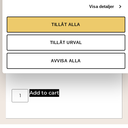
Visa detaljer
1019
TABLE, white plastic Ø118 cm
TILLÅT ALLA
TILLÅT URVAL
136,00
kr
AVVISA ALLA
Add to cart