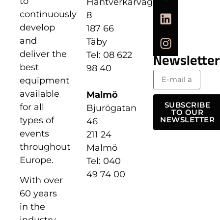
to
Hantverkarvägen
continuously
8
develop
187 66
and
Täby
deliver the
Tel: 08 622
Newsletter
best
98 40
equipment
available
Malmö
SUBSCRIBE
for all
Bjurögatan
TO OUR
types of
NEWSLETTER
46
events
211 24
throughout
Malmö
Europe.
Tel: 040
49 74 00
With over
60 years
in the
industry,