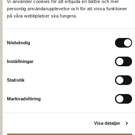
Vi använder cookies för att erbjuda en bättre och mer
personlig användarupplevelse och för att vissa funktioner
2041
på våra webbplatser ska fungera.
DIGESTIF/WHISKY TASTING GLASS, 12 cl
4,00
kr
Samtyckesval
Nödvändig
Add to cart
Inställningar
Statistik
Marknadsföring
Visa detaljer