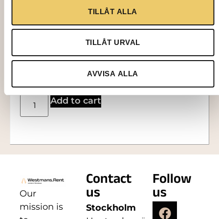
TILLÅT ALLA
2009
TILLÅT URVAL
WHISKY GLASS, 20 cl
AVVISA ALLA
4,00
kr
Add to cart
Contact
Follow
us
us
Our
mission is
Stockholm