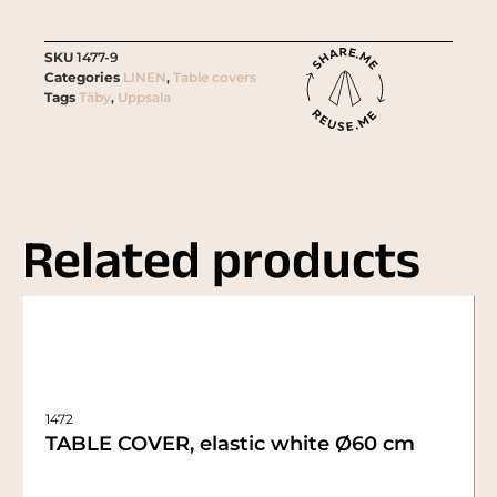
SKU
1477-9
Categories
LINEN
,
Table covers
Tags
Täby
,
Uppsala
Related products
1472
TABLE COVER, elastic white Ø60 cm