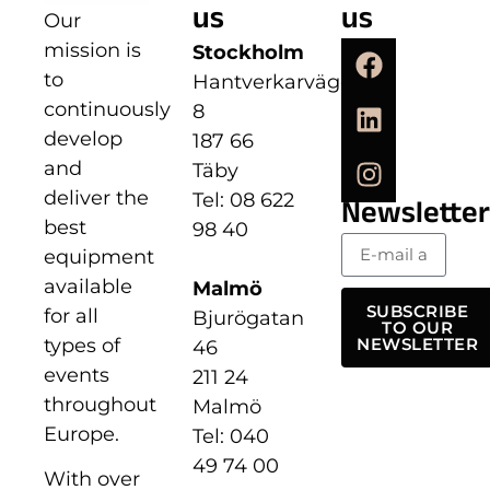
us
us
Our
mission is
Stockholm
to
Hantverkarvägen
continuously
8
develop
187 66
and
Täby
deliver the
Tel: 08 622
Newsletter
best
98 40
equipment
available
Malmö
SUBSCRIBE
for all
Bjurögatan
TO OUR
types of
NEWSLETTER
46
events
211 24
throughout
Malmö
Europe.
Tel: 040
49 74 00
With over