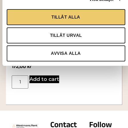
TILLÅT ALLA
TILLÅT URVAL
1017
STANDING TABLE, white laminate
AVVISA ALLA
Ø60xH110 cm
172,00
kr
Add to cart
Contact
Follow