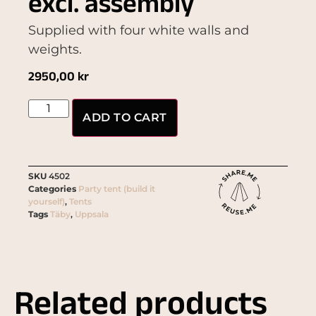
excl. assembly
Supplied with four white walls and
weights.
2950,00
kr
ADD TO CART
SKU
4502
Categories
Party tent (build it
yourself)
,
Tents
Tags
Täby
,
Uppsala
Related products