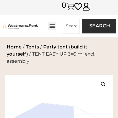
0
SEARCH
Home
/
Tents
/
Party tent (build it
yourself)
/ TENT EASY UP 3×6 m, excl.
assembly