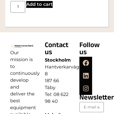
Add to cart
Contact
Follow
us
us
Our
mission is
Stockholm
to
Hantverkarvägen
continuously
8
develop
187 66
and
Täby
deliver the
Tel: 08 622
Newsletter
best
98 40
equipment