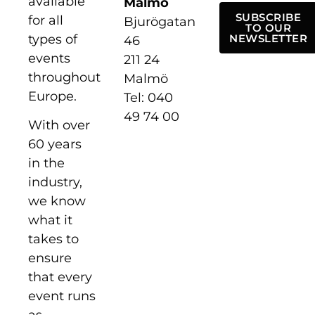
available
Malmö
SUBSCRIBE
for all
Bjurögatan
TO OUR
types of
NEWSLETTER
46
events
211 24
throughout
Malmö
Europe.
Tel: 040
49 74 00
With over
60 years
in the
industry,
we know
what it
takes to
ensure
that every
event runs