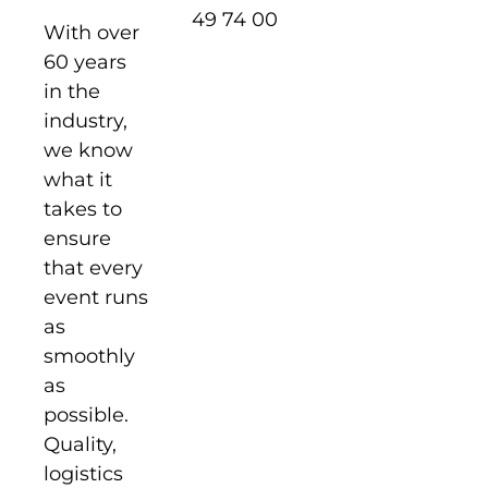
49 74 00
With over
60 years
in the
industry,
we know
what it
takes to
ensure
that every
event runs
as
smoothly
as
possible.
Quality,
logistics