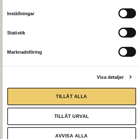
Inställningar
Statistik
2638
WINE COOLER, Italesse, Oval Bowl 45
Marknadsföring
cm
172,00
kr
Visa detaljer
Add to cart
TILLÅT ALLA
TILLÅT URVAL
AVVISA ALLA