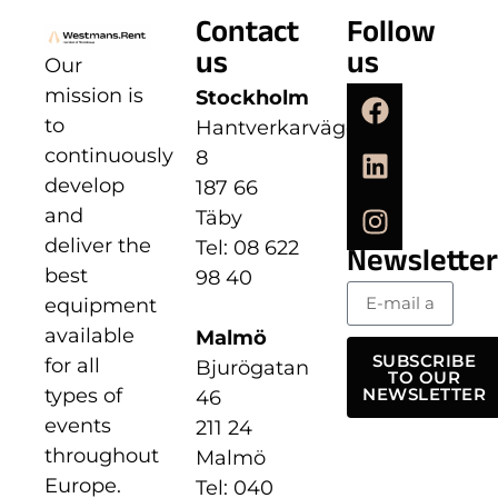
Contact
Follow
us
us
Our
mission is
Stockholm
to
Hantverkarvägen
continuously
8
develop
187 66
and
Täby
deliver the
Tel: 08 622
Newsletter
best
98 40
equipment
available
Malmö
SUBSCRIBE
for all
Bjurögatan
TO OUR
types of
NEWSLETTER
46
events
211 24
throughout
Malmö
Europe.
Tel: 040