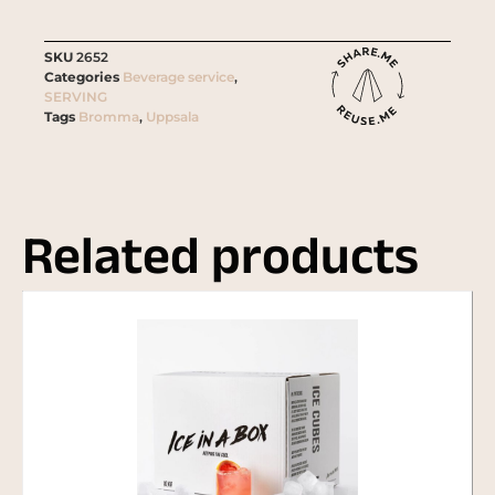
SKU
2652
Categories
Beverage service
,
SERVING
Tags
Bromma
,
Uppsala
Related products