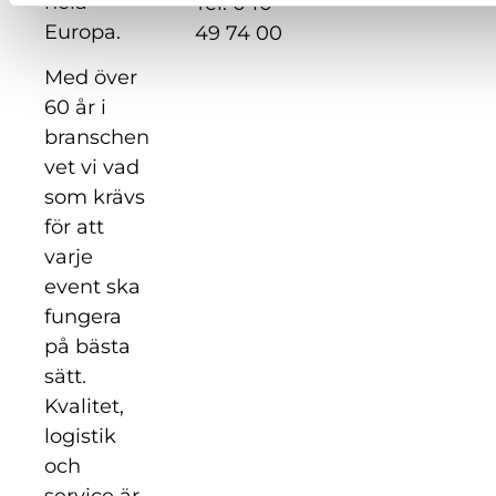
hela
Tel: 040
Europa.
49 74 00
Med över
60 år i
branschen
vet vi vad
som krävs
för att
varje
event ska
fungera
på bästa
sätt.
Kvalitet,
logistik
och