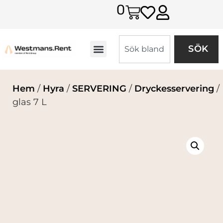
0
SÖK
Hem
/
Hyra
/
SERVERING
/
Dryckesservering
/
glas 7 L