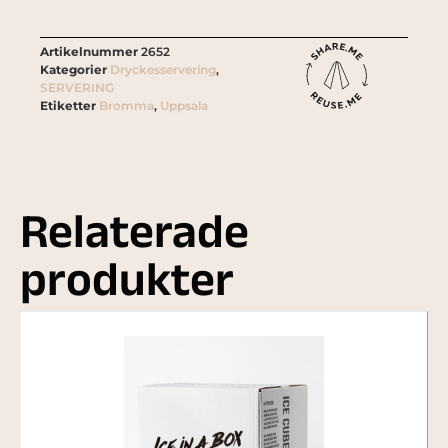
Artikelnummer
2652
Kategorier
Dryckesservering
,
SERVERING
Etiketter
Bromma
,
Uppsala
Relaterade
produkter