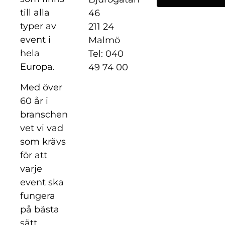
till alla
46
typer av
211 24
event i
Malmö
hela
Tel: 040
Europa.
49 74 00
Med över
60 år i
branschen
vet vi vad
som krävs
för att
varje
event ska
fungera
på bästa
sätt.