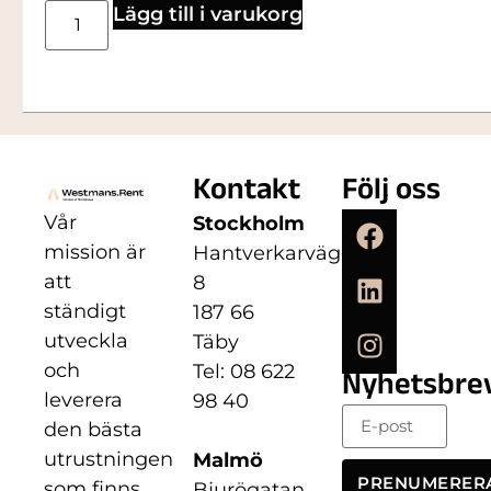
Lägg till i varukorg
Kontakt
Följ oss
Vår
Stockholm
mission är
Hantverkarvägen
att
8
ständigt
187 66
utveckla
Täby
och
Tel: 08 622
Nyhetsbre
leverera
98 40
den bästa
utrustningen
Malmö
PRENUMERER
som finns
Bjurögatan