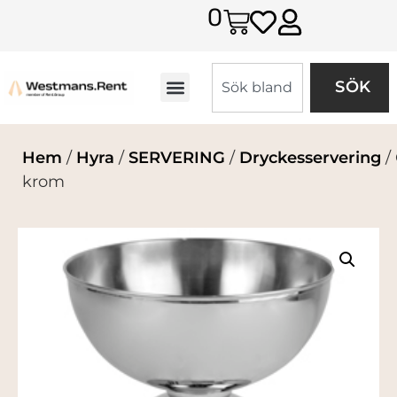
0
SÖK
Hem
/
Hyra
/
SERVERING
/
Dryckesservering
/
krom