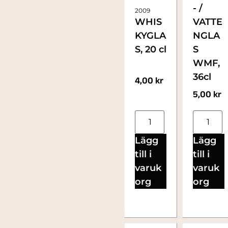
- /
2009
WHIS
VATTE
KYGLA
NGLA
S, 20 cl
S
WMF,
36cl
4,00
kr
5,00
kr
Lägg
Lägg
till i
till i
varuk
varuk
org
org