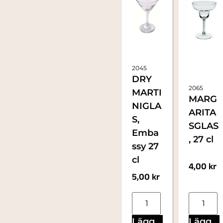
2045
DRY
2065
MARTI
MARG
NIGLA
ARITA
S,
SGLAS
Emba
, 27 cl
ssy 27
cl
4,00
kr
5,00
kr
Lägg
Lägg