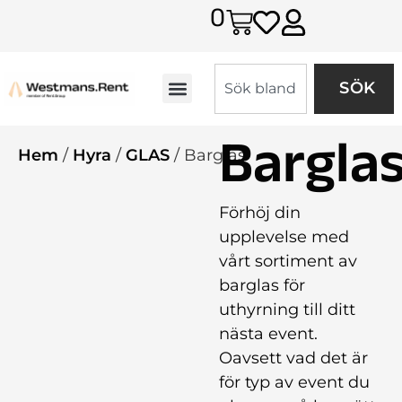
0
SÖK
Bargla
Hem
/
Hyra
/
GLAS
/ Barglas
Förhöj din
upplevelse med
vårt sortiment av
barglas för
uthyrning till ditt
nästa event.
Oavsett vad det är
för typ av event du