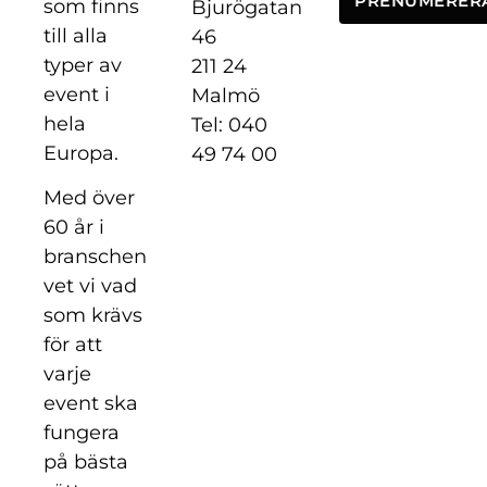
PRENUMERER
som finns
Bjurögatan
till alla
46
typer av
211 24
event i
Malmö
hela
Tel: 040
Europa.
49 74 00
Med över
60 år i
branschen
vet vi vad
som krävs
för att
varje
event ska
fungera
på bästa