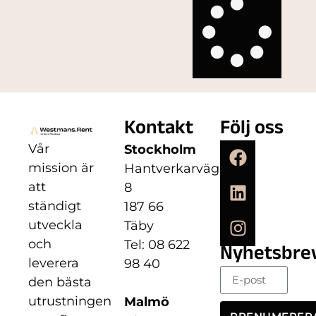
Kontakt
Följ oss
Vår
Stockholm
mission är
Hantverkarvägen
att
8
ständigt
187 66
utveckla
Täby
och
Tel: 08 622
Nyhetsbre
leverera
98 40
den bästa
utrustningen
Malmö