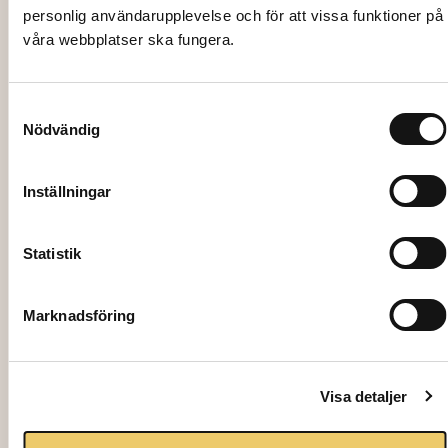
personlig användarupplevelse och för att vissa funktioner på
våra webbplatser ska fungera.
2042
DRINK
GLAS,
2007
Samtyckesval
ALLGL
LIBBE
Nödvändig
AS, 28
Y
cl
LOWB
Inställningar
ALL,
35 cl
4,00
kr
Statistik
6,00
kr
Marknadsföring
Lägg
Lägg
till i
till i
Visa detaljer
varuk
varuk
org
org