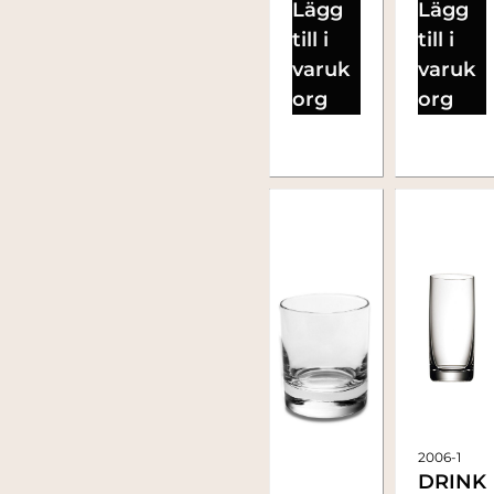
Lägg
Lägg
till i
till i
varuk
varuk
org
org
2006-1
DRINK