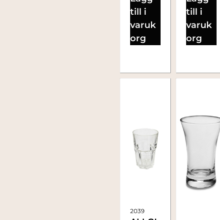
till i
till i
varuk
varuk
org
org
2039