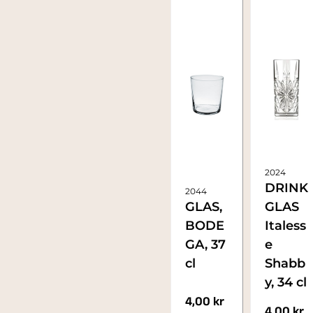
2024
DRINK
2044
GLAS,
GLAS
BODE
Italess
GA, 37
e
cl
Shabb
y, 34 cl
4,00
kr
4,00
kr