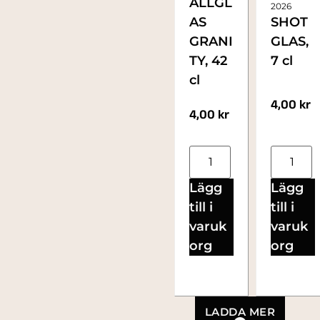
ALLGL
2026
AS
SHOT
GRANI
GLAS,
TY, 42
7 cl
cl
4,00
kr
4,00
kr
Lägg
Lägg
till i
till i
varuk
varuk
org
org
LADDA MER