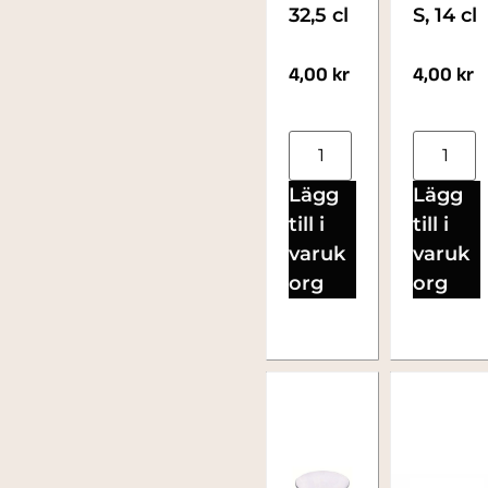
32,5 cl
S, 14 cl
4,00
kr
4,00
kr
Lägg
Lägg
till i
till i
varuk
varuk
org
org