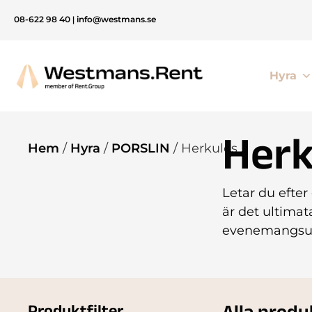
08-622 98 40
|
info@westmans.se
Hyra
Herk
Hem
/
Hyra
/
PORSLIN
/ Herkules
Letar du efter
är det ultimata
evenemangsupp