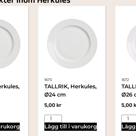
ukter inom Herkules
1673
1672
rkules,
TALLRIK, Herkules,
TALLR
Ø24 cm
Ø26 
5,00
kr
5,00
k
varukorg
Lägg till i varukorg
Lägg 