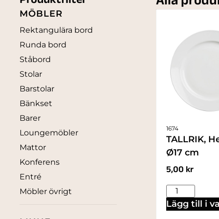
Alla prod
Produktfilter
MÖBLER
Rektangulära bord
Runda bord
Ståbord
Stolar
Barstolar
Bänkset
Barer
1674
Loungemöbler
TALLRIK, He
Mattor
Ø17 cm
Konferens
5,00
kr
Entré
Möbler övrigt
Lägg till i 