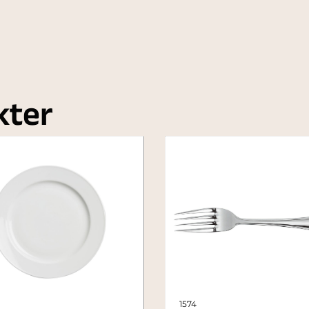
kter
1574