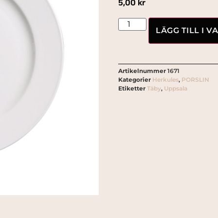
5,00
kr
LÄGG TILL I 
Artikelnummer
1671
Kategorier
Herkules
,
PORSLIN
Etiketter
Täby
,
Uppsala