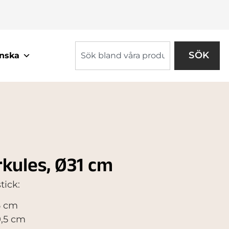
SÖK
nska
kules, Ø31 cm
ick:
5 cm
0,5 cm