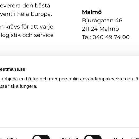
 leverera den bästa
Malmö
event i hela Europa.
Bjurögatan 46
 krävs för att varje
211 24 Malmö
 logistik och service
Tel: 040 49 74 00
Westmans.se
t erbjuda en bättre och mer personlig användarupplevelse och för
tser ska fungera.
GDPR / Personuppgifter
English
(
Engelska
)
Svenska