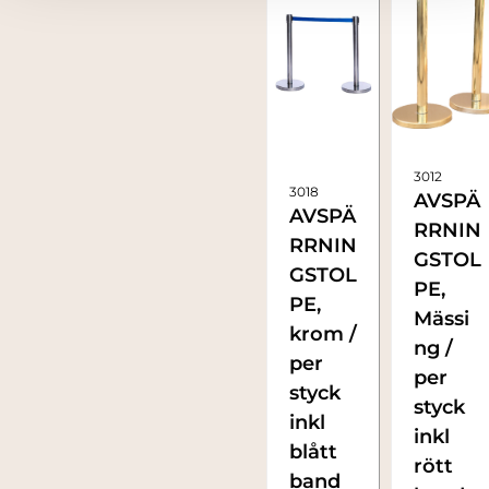
3012
3018
AVSPÄ
AVSPÄ
RRNIN
RRNIN
GSTOL
GSTOL
PE,
PE,
Mässi
krom /
ng /
per
per
styck
styck
inkl
inkl
blått
rött
band