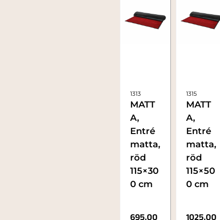
1313
1315
MATT
MATT
A,
A,
Entré
Entré
matta,
matta,
röd
röd
115×30
115×50
0 cm
0 cm
695,00
1025,00