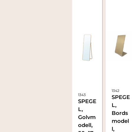
1342
1343
SPEGE
SPEGE
L,
L,
Bords
Golvm
model
odell,
l,