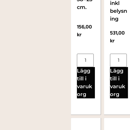
inkl
cm.
belysn
ing
156,00
531,00
kr
kr
Lägg
Lägg
till i
till i
varuk
varuk
org
org