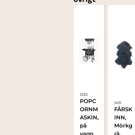
övrigt
1230
POPC
1410
ORNM
FÅRSK
ASKIN,
INN,
på
Mörkg
vagn,
rå,