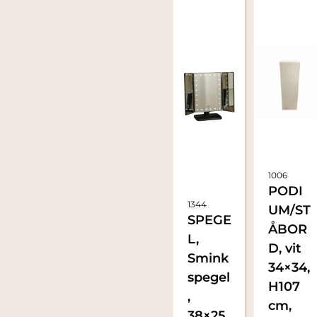
1006
PODI
1344
UM/ST
SPEGE
ÅBOR
L,
D, vit
Smink
34×34,
spegel
H107
,
cm,
38×25