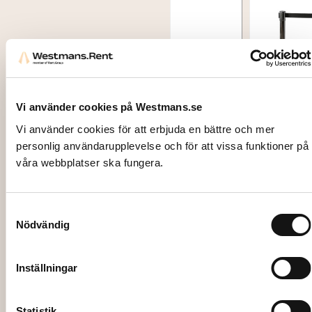
Vi använder cookies på Westmans.se
Vi använder cookies för att erbjuda en bättre och mer
3018-1
personlig användarupplevelse och för att vissa funktioner på
AVSPÄ
våra webbplatser ska fungera.
RRNIN
1341
GSTOL
DEKO
PE,
Samtyckesval
RSTÄL
Nödvändig
krom /
LNING
per
, Bord,
styck
Inställningar
114-
inkl
218cm
svart
Statistik