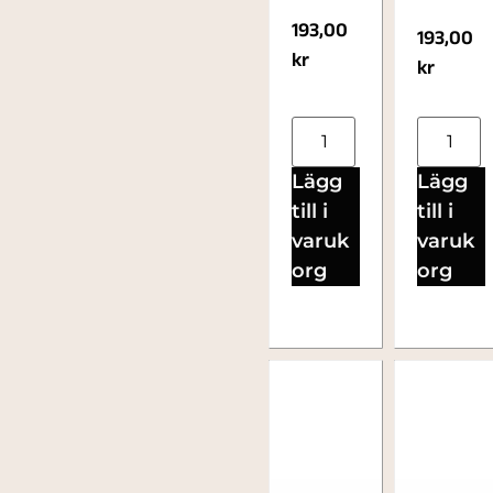
193,00
193,00
kr
kr
Lägg
Lägg
till i
till i
varuk
varuk
org
org