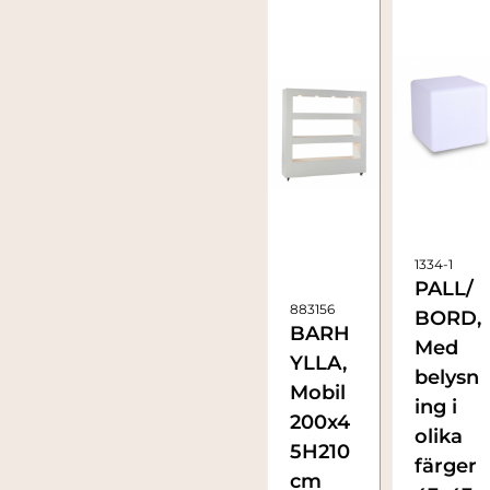
1334-1
PALL/
883156
BORD,
BARH
Med
YLLA,
belysn
Mobil
ing i
200x4
olika
5H210
färger
cm