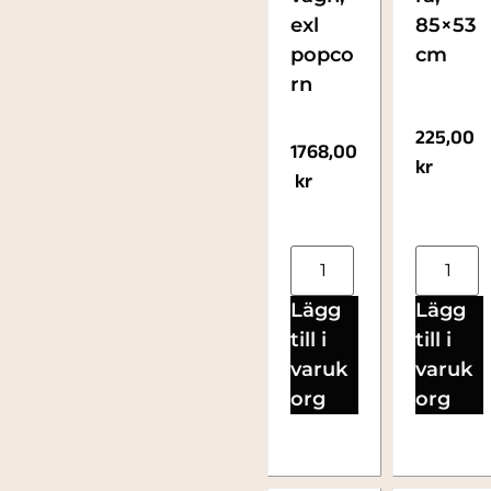
exl
85×53
popco
cm
rn
225,00
1768,00
kr
kr
Lägg
Lägg
till i
till i
varuk
varuk
org
org