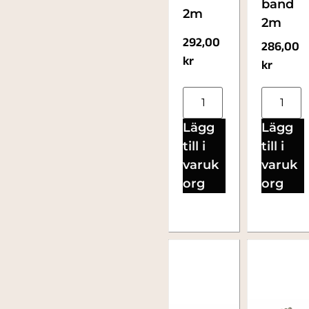
band
2m
2m
292,00
286,00
kr
kr
Lägg
Lägg
till i
till i
varuk
varuk
org
org