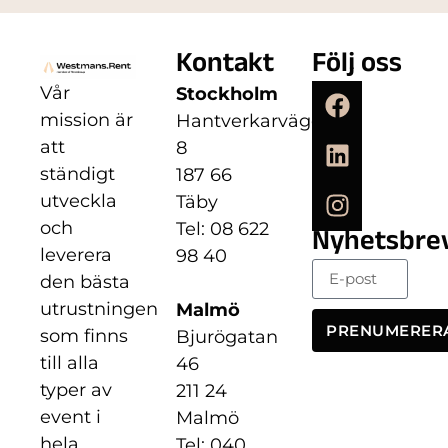
Kontakt
Följ oss
Vår
Stockholm
mission är
Hantverkarvägen
att
8
ständigt
187 66
utveckla
Täby
och
Tel: 08 622
Nyhetsbre
leverera
98 40
den bästa
utrustningen
Malmö
PRENUMERER
som finns
Bjurögatan
till alla
46
typer av
211 24
event i
Malmö
hela
Tel: 040