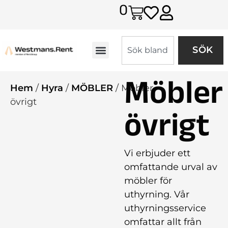
0
SÖK
Möbler
Hem
/
Hyra
/
MÖBLER
/ Möbler
övrigt
övrigt
Vi erbjuder ett
omfattande urval av
möbler för
uthyrning. Vår
uthyrningsservice
omfattar allt från