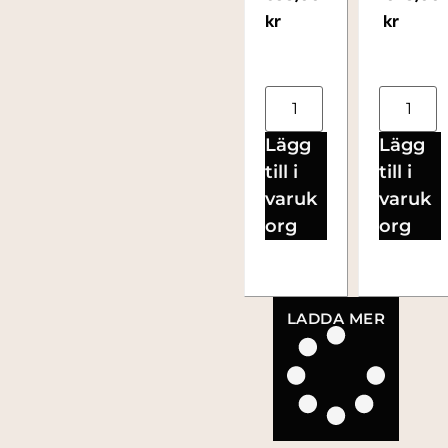
kr
kr
Lägg
Lägg
till i
till i
varuk
varuk
org
org
LADDA MER