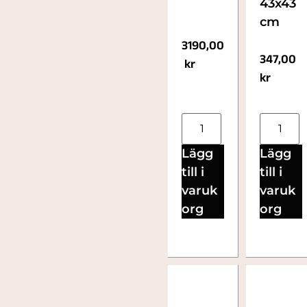
43x43
cm
3190,00
347,00
kr
kr
Lägg
Lägg
till i
till i
varuk
varuk
org
org