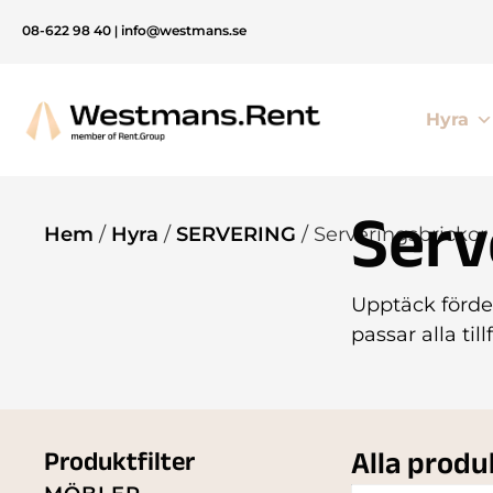
08-622 98 40
|
info@westmans.se
Hyra
Serv
Hem
/
Hyra
/
SERVERING
/ Serveringsbrickor
Upptäck förde
passar alla til
Alla produ
Produktfilter