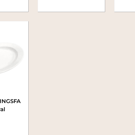
INGSFA
val