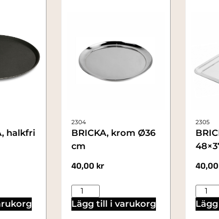
2304
2305
 halkfri
BRICKA, krom Ø36
BRIC
cm
48×3
40,00
kr
40,0
varukorg
Lägg till i varukorg
Lägg 