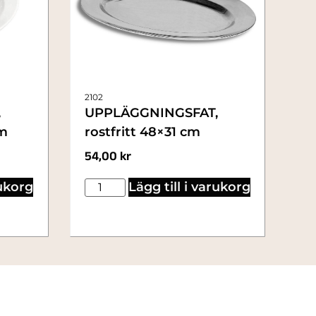
2102
,
UPPLÄGGNINGSFAT,
cm
rostfritt 48×31 cm
54,00
kr
rukorg
Lägg till i varukorg