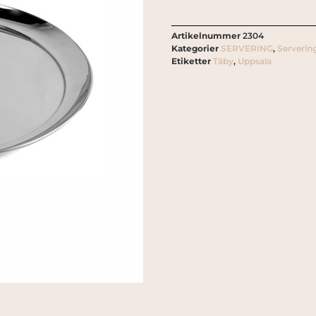
Artikelnummer
2304
Kategorier
SERVERING
,
Serverin
Etiketter
Täby
,
Uppsala