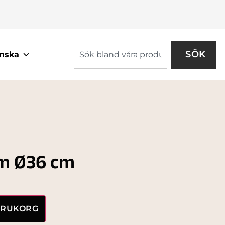
SÖK
nska
om Ø36 cm
VARUKORG