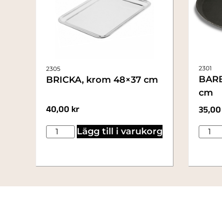
2301
2305
BARB
BRICKA, krom 48×37 cm
cm
40,00
kr
35,0
Lägg till i varukorg