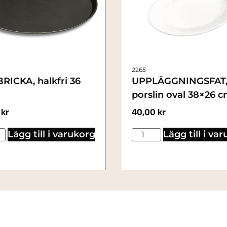
2265
RICKA, halkfri 36
UPPLÄGGNINGSFAT
porslin oval 38×26 
0
kr
40,00
kr
Lägg till i varukorg
Lägg till i va