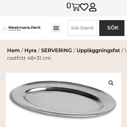
0
SÖK
Hem
/
Hyra
/
SERVERING
/
Uppläggningsfat
/ 
rostfritt 48×31 cm