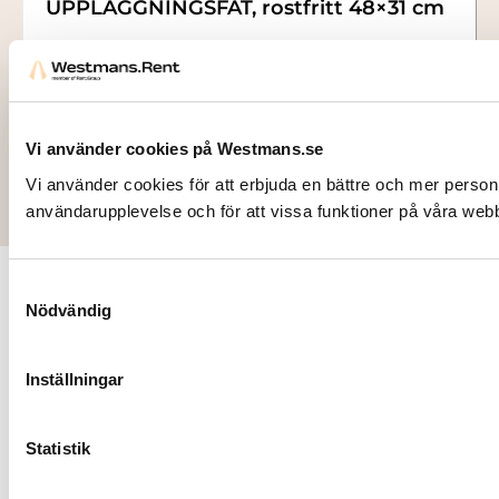
UPPLÄGGNINGSFAT, rostfritt 48×31 cm
54,00
kr
Lägg till i varukorg
Vi använder cookies på Westmans.se
Vi använder cookies för att erbjuda en bättre och mer person
användarupplevelse och för att vissa funktioner på våra web
Samtyckesval
Kontakt
Följ oss
Nödvändig
Vår
Stockholm
mission är
Hantverkarvägen
Inställningar
att
8
ständigt
187 66
Statistik
utveckla
Täby
och
Tel: 08 622