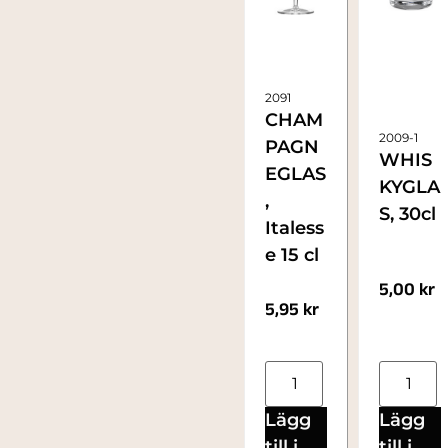
2091
CHAM
2009-1
PAGN
WHIS
EGLAS
KYGLA
,
S, 30cl
Italess
e 15 cl
5,00
kr
5,95
kr
Lägg
Lägg
till i
till i