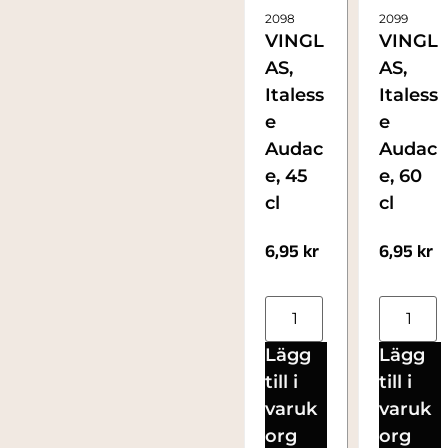
2098
2099
VINGL
VINGL
AS,
AS,
Italess
Italess
e
e
Audac
Audac
e, 45
e, 60
cl
cl
6,95
kr
6,95
kr
Lägg
Lägg
till i
till i
varuk
varuk
org
org