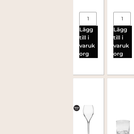
Lägg
Lägg
till i
till i
varuk
varuk
org
org