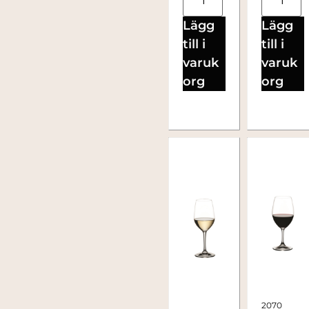
Lägg
Lägg
till i
till i
varuk
varuk
org
org
2070