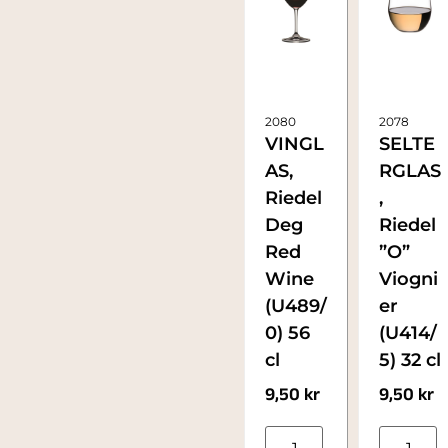
2080
2078
VINGL
SELTE
AS,
RGLAS
Riedel
,
Deg
Riedel
Red
”O”
Wine
Viogni
(U489/
er
0) 56
(U414/
cl
5) 32 cl
9,50
kr
9,50
kr