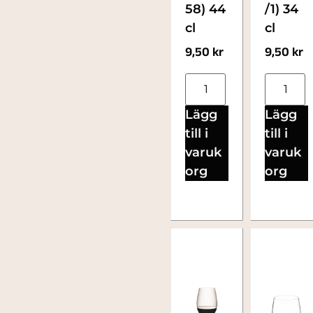
58) 44
/1) 34
cl
cl
9,50
kr
9,50
kr
Lägg
Lägg
till i
till i
varuk
varuk
org
org