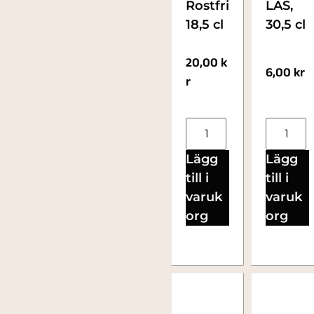
Rostfri
LAS,
18,5 cl
30,5 cl
20,00
k
6,00
kr
r
Lägg
Lägg
till i
till i
varuk
varuk
org
org