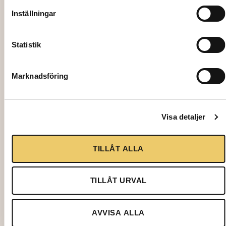
2009
EGLAS
Inställningar
WHIS
,
KYGLA
Riedel
S, 20 cl
Statistik
(U446/
48) 26
Marknadsföring
cl
4,00
kr
9,50
kr
Visa detaljer
Lägg
Lägg
TILLÅT ALLA
till i
till i
varuk
varuk
TILLÅT URVAL
org
org
AVVISA ALLA