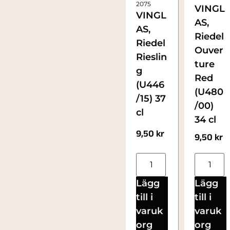
2075
VINGL
VINGL
AS,
AS,
Riedel
Riedel
Ouver
Rieslin
ture
g
Red
(U446
(U480
/15) 37
/00)
cl
34 cl
9,50
kr
9,50
kr
Lägg
Lägg
till i
till i
varuk
varuk
org
org