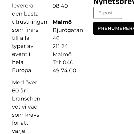
Nyhetsbre
leverera
98 40
den bästa
utrustningen
Malmö
PRENUMERER
som finns
Bjurögatan
till alla
46
typer av
211 24
event i
Malmö
hela
Tel: 040
Europa.
49 74 00
Med över
60 år i
branschen
vet vi vad
som krävs
för att
varje