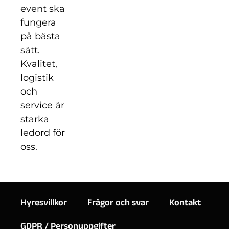
event ska
fungera
på bästa
sätt.
Kvalitet,
logistik
och
service är
starka
ledord för
oss.
Hyresvillkor
Frågor och svar
Kontakt
GDPR / Personuppgifter