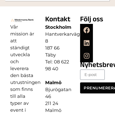
Kontakt
Följ oss
Vår
Stockholm
mission är
Hantverkarvägen
att
8
ständigt
187 66
utveckla
Täby
och
Tel: 08 622
Nyhetsbre
leverera
98 40
den bästa
utrustningen
Malmö
PRENUMERER
som finns
Bjurögatan
till alla
46
typer av
211 24
event i
Malmö