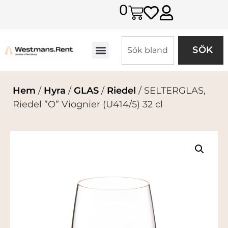
0
SÖK
Hem
/
Hyra
/
GLAS
/
Riedel
/ SELTERGLAS,
Riedel ”O” Viognier (U414/5) 32 cl