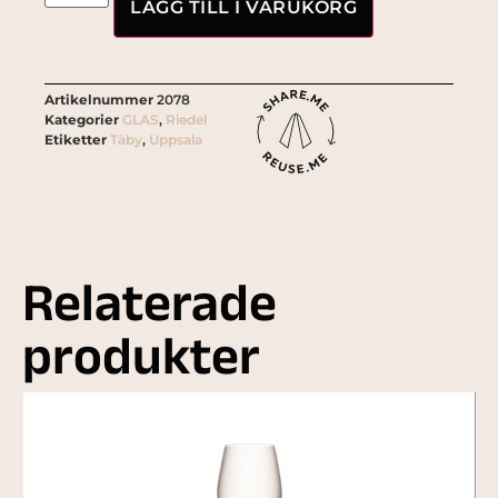
LÄGG TILL I VARUKORG
Artikelnummer
2078
Kategorier
GLAS
,
Riedel
Etiketter
Täby
,
Uppsala
Relaterade
produkter