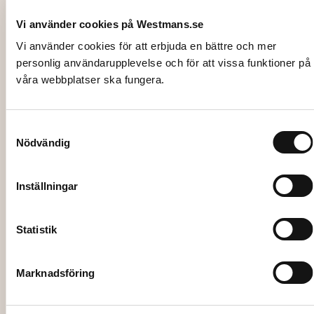
Vi använder cookies på Westmans.se
Vi använder cookies för att erbjuda en bättre och mer
personlig användarupplevelse och för att vissa funktioner på
våra webbplatser ska fungera.
Samtyckesval
2079
Nödvändig
VINGLAS, Riedel Deg White Wine
(U489/1) 34 cl
Inställningar
9,50
kr
Lägg till i varukorg
Statistik
Marknadsföring