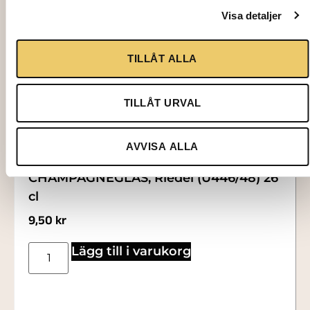
Visa detaljer
TILLÅT ALLA
TILLÅT URVAL
AVVISA ALLA
2076
CHAMPAGNEGLAS, Riedel (U446/48) 26
cl
9,50
kr
Lägg till i varukorg