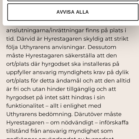
3.2 Hyrestagarens skyldigheter
AVVISA ALLA
Hyrestagaren ansvarar för att de för
installationen nödvändiga
anslutningarna/inrättningar finns på plats i
tid. Därvid är Hyrestagaren skyldig att strikt
följa Uthyrarens anvisningar. Dessutom
måste Hyrestagaren säkerställa att den
ort/plats där hyrgodset ska installeras på
uppfyller ansvarig myndighets krav på dylik
ort/plats för detta ändamål och att den alltid
är fri och utan hinder tillgänglig och att
hyrgodset på intet sätt hindras i sin
funktionalitet – allt i enlighet med
Uthyrarens bedömning. Därutöver måste
Hyrestagaren – om nödvändigt – införskaffa
tillstånd från ansvarig myndighet som