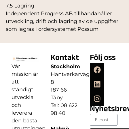
7.5 Lagring
Independent Progress AB tillhandahåller
utveckling, drift och lagring av de uppgifter
som lagras i ordersystemet Possum.
Kontakt
Följ oss
Vår
Stockholm
mission är
Hantverkarvägen
att
8
ständigt
187 66
utveckla
Täby
och
Tel: 08 622
Nyhetsbre
leverera
98 40
den bästa
utrustningen
Malmö