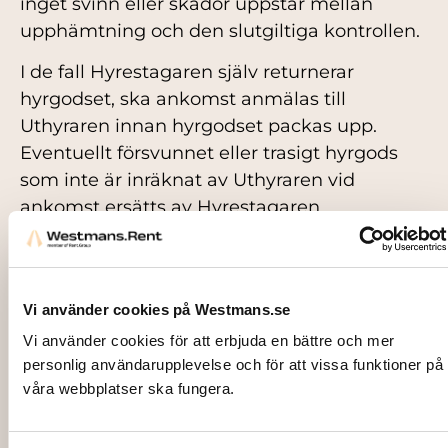
inget svinn eller skador uppstår mellan
upphämtning och den slutgiltiga kontrollen.
I de fall Hyrestagaren själv returnerar
hyrgodset, ska ankomst anmälas till
Uthyraren innan hyrgodset packas upp.
Eventuellt försvunnet eller trasigt hyrgods
som inte är inräknat av Uthyraren vid
ankomst ersätts av Hyrestagaren.
2.2 Rengöring
Hyrestagaren måste hantera hyrgodset med
omsorg. Porslin, bestick, glas och
Vi använder cookies på Westmans.se
köksutrustning etc. rengörs efter
Vi använder cookies för att erbjuda en bättre och mer
återtransport av Uthyraren. Hyrgodset måste
personlig användarupplevelse och för att vissa funktioner på
återlämnas på ett sådant sätt (sorterat och
våra webbplatser ska fungera.
utan mat- och/eller fettrester) att hyrgodset
direkt kan rengöras maskinellt. Är hyrgodset