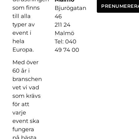
PRENUMERER
som finns
Bjurögatan
till alla
46
typer av
211 24
event i
Malmö
hela
Tel: 040
Europa.
49 74 00
Med över
60 år i
branschen
vet vi vad
som krävs
för att
varje
event ska
fungera
på bästa