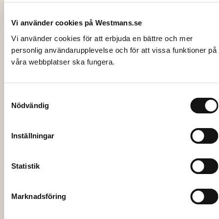
Vi använder cookies på Westmans.se
Vi använder cookies för att erbjuda en bättre och mer
personlig användarupplevelse och för att vissa funktioner på
våra webbplatser ska fungera.
Samtyckesval
Nödvändig
2024
DRINKGLAS Italesse Shabby, 34 cl
Inställningar
4,00
kr
Statistik
Lägg till i varukorg
Marknadsföring