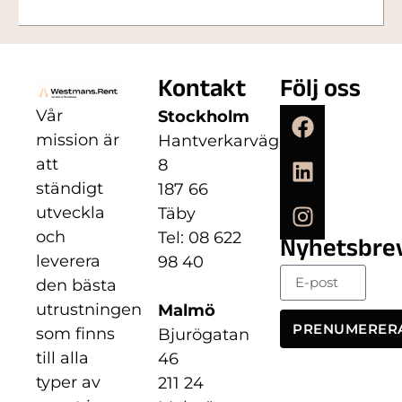
Kontakt
Följ oss
Vår
Stockholm
mission är
Hantverkarvägen
att
8
ständigt
187 66
utveckla
Täby
och
Tel: 08 622
Nyhetsbre
leverera
98 40
den bästa
utrustningen
Malmö
PRENUMERER
som finns
Bjurögatan
till alla
46
typer av
211 24