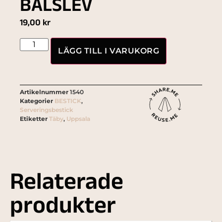
BÅLSLEV
19,00
kr
LÄGG TILL I VARUKORG
Artikelnummer
1540
Kategorier
BESTICK
,
Serveringsbestick
Etiketter
Täby
,
Uppsala
Relaterade
produkter