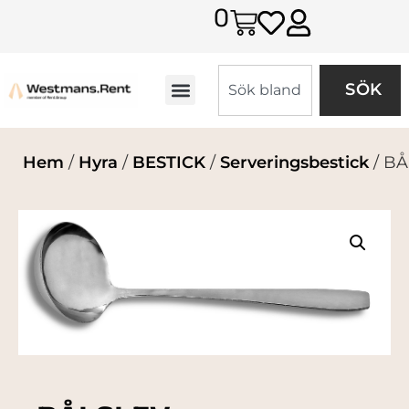
0
SÖK
Hem
/
Hyra
/
BESTICK
/
Serveringsbestick
/ B