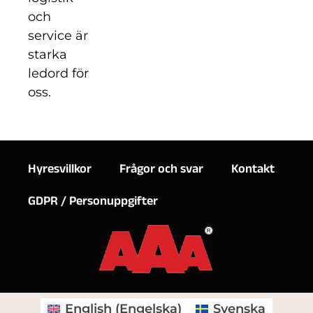
och
service är
starka
ledord för
oss.
Hyresvillkor
Frågor och svar
Kontakt
GDPR / Personuppgifter
English
(
Engelska
)
Svenska