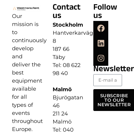
Contact
Follow
us
us
Our
mission is
Stockholm
to
Hantverkarvägen
continuously
8
develop
187 66
and
Täby
deliver the
Tel: 08 622
Newsletter
best
98 40
equipment
available
Malmö
SUBSCRIBE
for all
Bjurögatan
TO OUR
types of
NEWSLETTER
46
events
211 24
throughout
Malmö
Europe.
Tel: 040