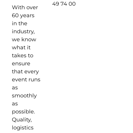
49 74 00
With over
60 years
in the
industry,
we know
what it
takes to
ensure
that every
event runs
as
smoothly
as
possible.
Quality,
logistics