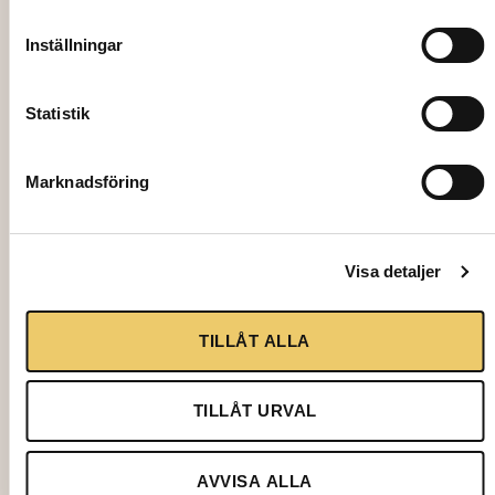
Inställningar
Statistik
2024
Marknadsföring
DRINKING GLASS Italesse Shabby, 34 cl
4,00
kr
Visa detaljer
Add to cart
TILLÅT ALLA
TILLÅT URVAL
AVVISA ALLA