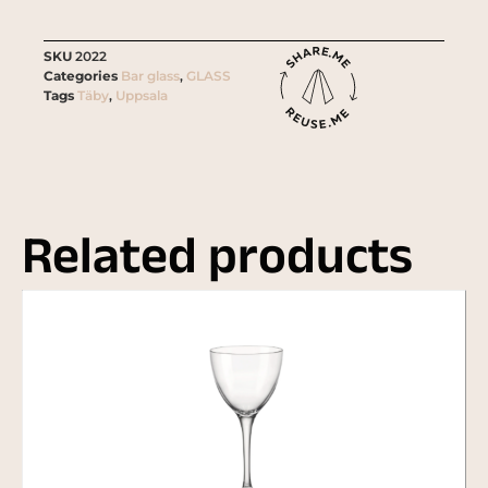
SKU
2022
Categories
Bar glass
,
GLASS
Tags
Täby
,
Uppsala
Related products