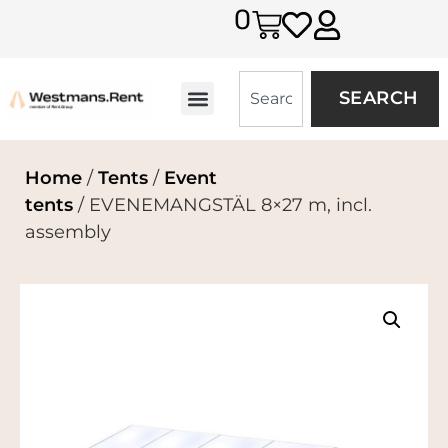
0
SEARCH
Home
/
Tents
/
Event
tents
/ EVENEMANGSTÄL 8×27 m, incl.
assembly