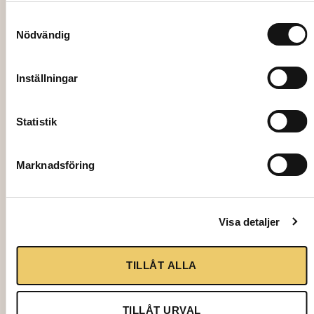
Samtyckesval
Nödvändig
Inställningar
Statistik
Marknadsföring
4828
EVENEMANGSTÄL 8×24 m, incl.
Visa detaljer
assembly
38400,00
kr
TILLÅT ALLA
Add to cart
TILLÅT URVAL