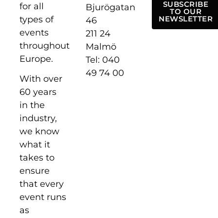
SUBSCRIBE
for all
Bjurögatan
TO OUR
types of
NEWSLETTER
46
events
211 24
throughout
Malmö
Europe.
Tel: 040
49 74 00
With over
60 years
in the
industry,
we know
what it
takes to
ensure
that every
event runs
as