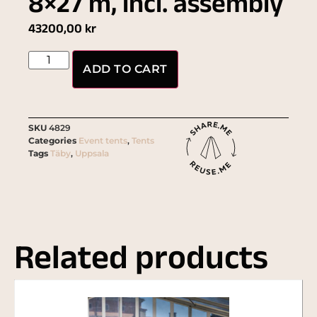
8×27 m, incl. assembly
43200,00
kr
ADD TO CART
SKU
4829
Categories
Event tents
,
Tents
Tags
Täby
,
Uppsala
Related products