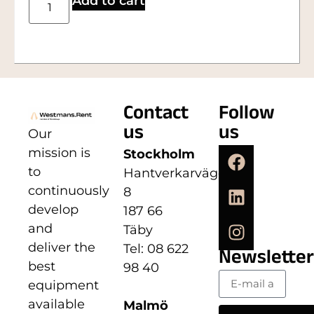
Add to cart
Contact
Follow
us
us
Our
mission is
Stockholm
to
Hantverkarvägen
continuously
8
develop
187 66
and
Täby
deliver the
Tel: 08 622
Newsletter
best
98 40
equipment
available
Malmö