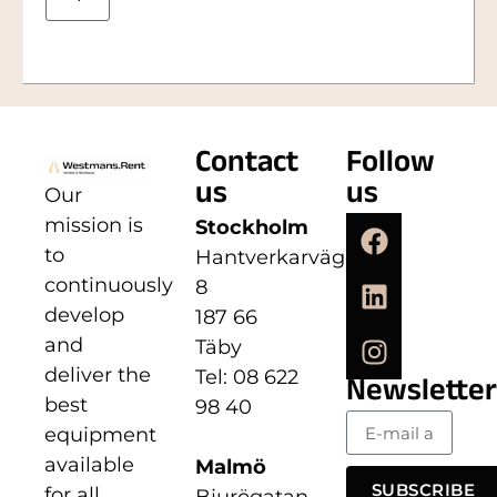
Contact
Follow
us
us
Our
mission is
Stockholm
to
Hantverkarvägen
continuously
8
develop
187 66
and
Täby
deliver the
Tel: 08 622
Newsletter
best
98 40
equipment
available
Malmö
SUBSCRIBE
for all