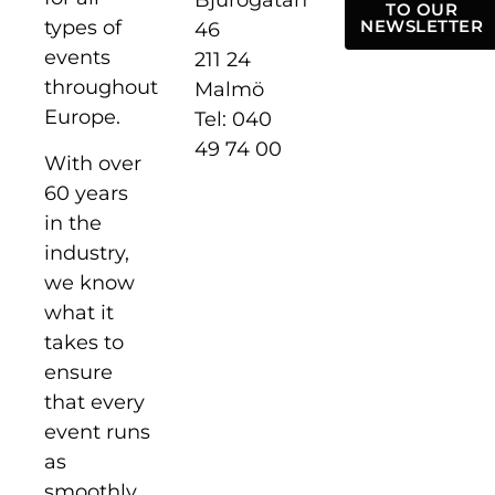
Bjurögatan
TO OUR
types of
NEWSLETTER
46
events
211 24
throughout
Malmö
Europe.
Tel: 040
49 74 00
With over
60 years
in the
industry,
we know
what it
takes to
ensure
that every
event runs
as
smoothly