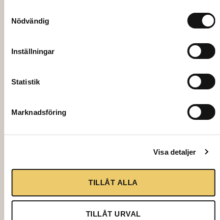
Samtyckesval
Nödvändig
Inställningar
Statistik
Marknadsföring
2045
DRY MARTINI GLASS, Embassy 27 cl
Visa detaljer
5,00
kr
TILLÅT ALLA
Add to cart
TILLÅT URVAL