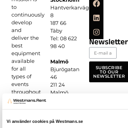
Stockholm
to
Hantverkarvägen
continuously
8
develop
187 66
and
Täby
deliver the
Tel: 08 622
Newsletter
best
98 40
equipment
available
Malmö
SUBSCRIBE
for all
Bjurögatan
TO OUR
types of
NEWSLETTER
46
events
211 24
throughout
Malmö
Europe.
Tel: 040
49 74 00
With over
60 years
Vi använder cookies på Westmans.se
in the