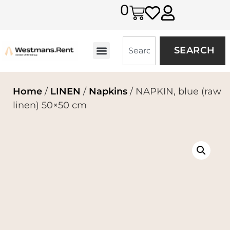
0
SEARCH
Home
/
LINEN
/
Napkins
/ NAPKIN, blue (raw
linen) 50×50 cm