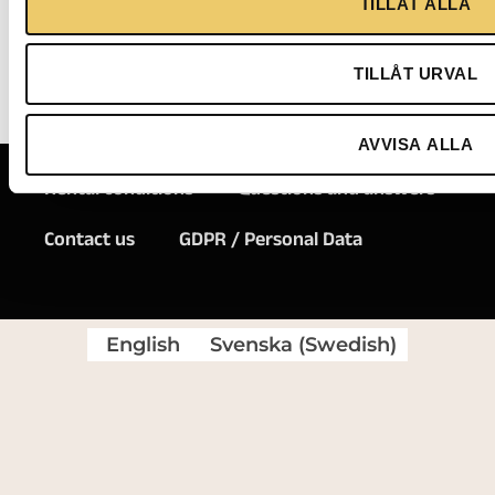
TILLÅT ALLA
guiding
principles
for us.
TILLÅT URVAL
AVVISA ALLA
Rental conditions
Questions and answers
Contact us
GDPR / Personal Data
English
Svenska
(
Swedish
)