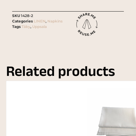
SKU
1428-2
Categories
LINEN
,
Napkins
Tags
Täby
,
Uppsala
Related products