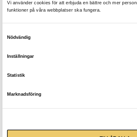
Vi använder cookies för att erbjuda en bättre och mer person
industry,
funktioner på våra webbplatser ska fungera.
we know
what it
Samtyckesval
takes to
Nödvändig
ensure
that every
event runs
Inställningar
as
smoothly
Statistik
as
possible.
Marknadsföring
Quality,
logistics
and
service
are strong