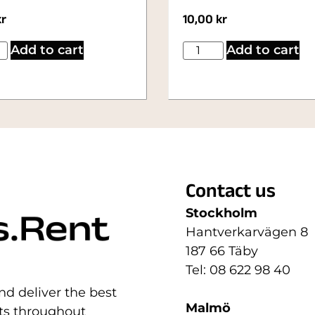
kr
10,00
kr
Add to cart
Add to cart
Contact us
Stockholm
Hantverkarvägen 8
187 66 Täby
Tel: 08 622 98 40
nd deliver the best
Malmö
nts throughout