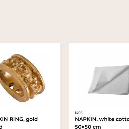
1405
IN RING, gold
NAPKIN, white cott
d
50×50 cm