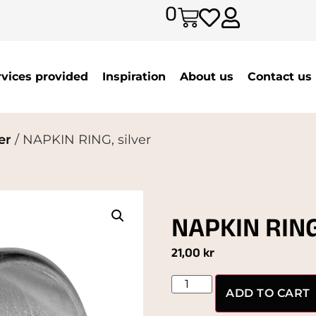
0
rvices provided
Inspiration
About us
Contact us
er
/ NAPKIN RING, silver
NAPKIN RING,
21,00
kr
ADD TO CART