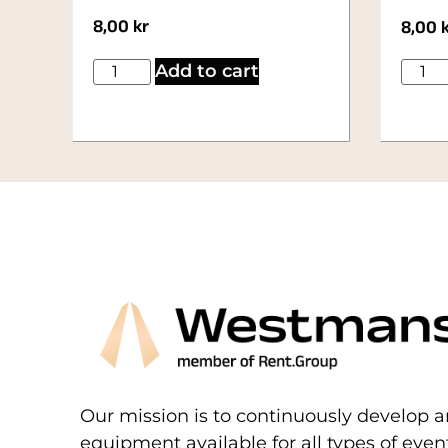
8,00
kr
8,00
Add to cart
Our mission is to continuously develop a
equipment available for all types of eve