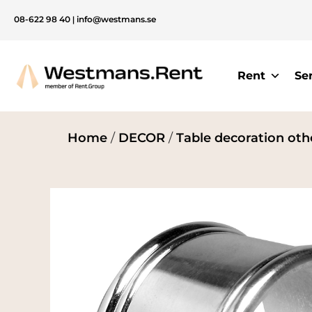
08-622 98 40
|
info@westmans.se
Rent
Se
Home
/
DECOR
/
Table decoration oth