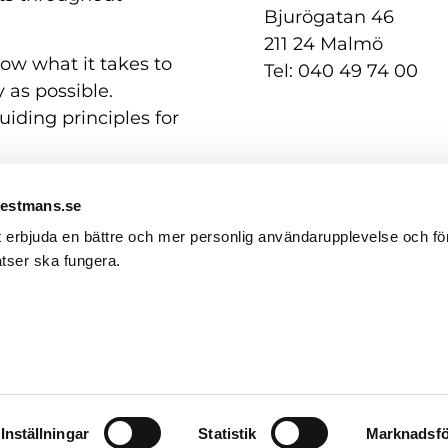
Bjurögatan 46
211 24 Malmö
now what it takes to
Tel: 040 49 74 00
 as possible.
uiding principles for
Westmans.se
t erbjuda en bättre och mer personlig användarupplevelse och för
tser ska fungera.
Contact us
GDPR / Personal Data
English
Svenska
(
Swedish
)
Inställningar
Statistik
Marknadsfö