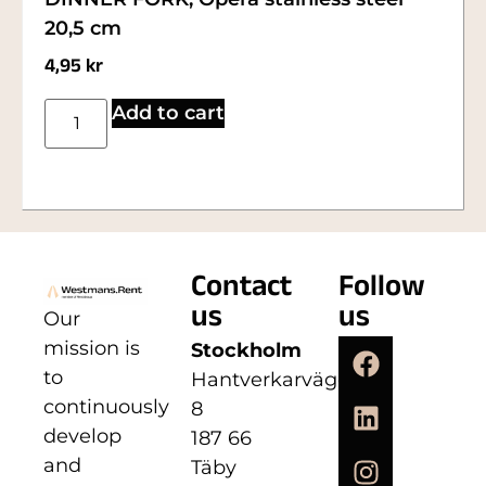
20,5 cm
4,95
kr
Add to cart
Contact
Follow
us
us
Our
mission is
Stockholm
to
Hantverkarvägen
continuously
8
develop
187 66
and
Täby