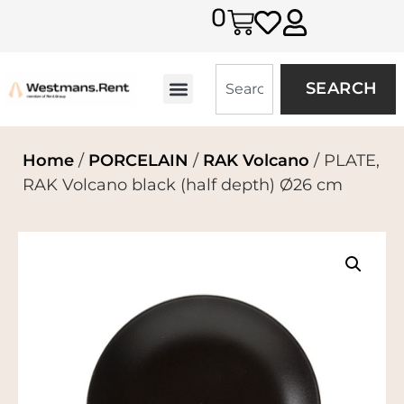
0
SEARCH
Home
/
PORCELAIN
/
RAK Volcano
/ PLATE,
RAK Volcano black (half depth) Ø26 cm