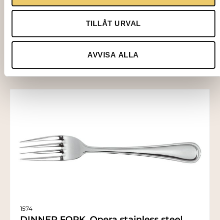
4,95
kr
TILLÅT URVAL
Add to cart
AVVISA ALLA
1574
DINNER FORK, Opera stainless steel