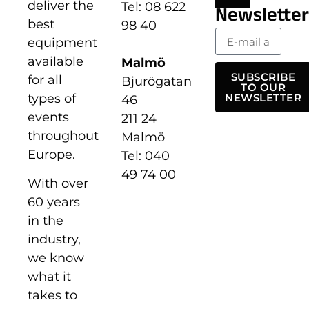
deliver the
Tel: 08 622
Newsletter
best
98 40
equipment
available
Malmö
SUBSCRIBE
for all
Bjurögatan
TO OUR
types of
NEWSLETTER
46
events
211 24
throughout
Malmö
Europe.
Tel: 040
49 74 00
With over
60 years
in the
industry,
we know
what it
takes to