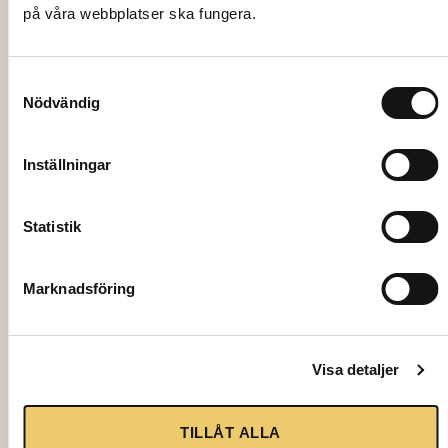
på våra webbplatser ska fungera.
Add to cart
Samtyckesval
Nödvändig
Inställningar
Statistik
Marknadsföring
Visa detaljer
1573
DINNER KNIFE, Opera stainless steel
22,5 cm
TILLÅT ALLA