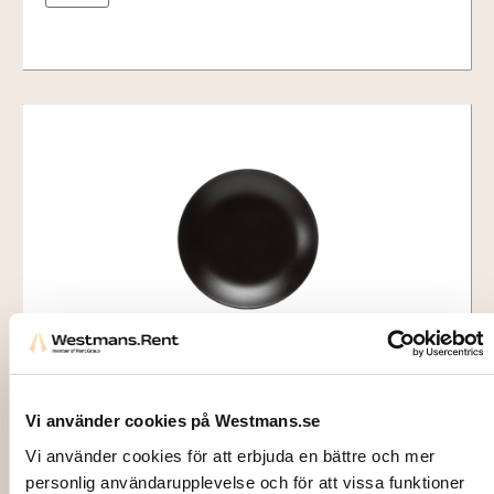
886790
PLATE, RAK Volcano black (half depth)
Vi använder cookies på Westmans.se
Ø26 cm
Vi använder cookies för att erbjuda en bättre och mer
9,00
kr
personlig användarupplevelse och för att vissa funktioner