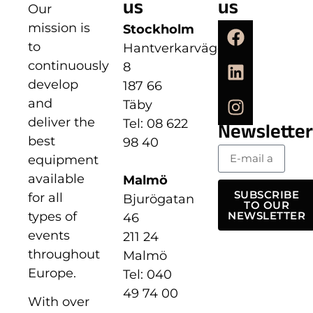
us
us
Our
mission is
Stockholm
to
Hantverkarvägen
continuously
8
develop
187 66
and
Täby
deliver the
Tel: 08 622
Newsletter
best
98 40
equipment
available
Malmö
SUBSCRIBE
for all
Bjurögatan
TO OUR
types of
NEWSLETTER
46
events
211 24
throughout
Malmö
Europe.
Tel: 040
49 74 00
With over