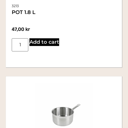
3213
POT 1.8 L
47,00
kr
Add to cart