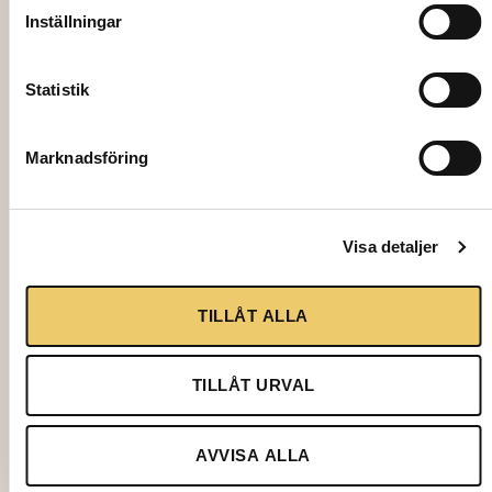
Inställningar
Statistik
3203
POT 20 L
Marknadsföring
94,00
kr
Visa detaljer
Add to cart
TILLÅT ALLA
TILLÅT URVAL
AVVISA ALLA