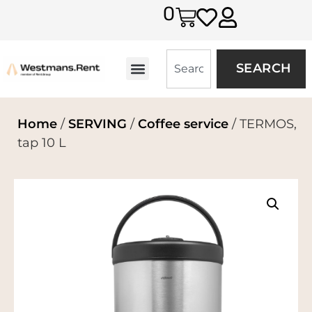
0
SEARCH
Home
/
SERVING
/
Coffee service
/ TERMOS,
tap 10 L