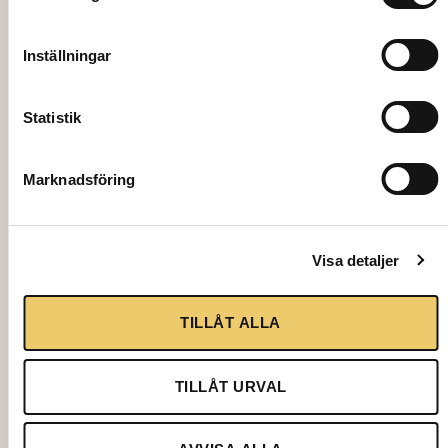
1737
Inställningar
COFFEE MUG VENEDIG, 28cl, white
Statistik
Marknadsföring
5,00
kr
Visa detaljer
Add to cart
TILLÅT ALLA
TILLÅT URVAL