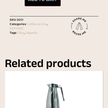
SKU
2601
Categories
Coffee service
,
SERVING
Tags
Täby
,
Uppsala
Related products