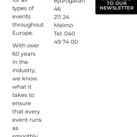
for all
Bjurögatan
TO OUR
types of
NEWSLETTER
46
events
211 24
throughout
Malmö
Europe.
Tel: 040
49 74 00
With over
60 years
in the
industry,
we know
what it
takes to
ensure
that every
event runs
as
smoothly