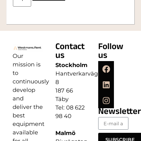
Contact
Follow
us
us
Our
mission is
Stockholm
to
Hantverkarvägen
continuously
8
develop
187 66
and
Täby
deliver the
Tel: 08 622
Newsletter
best
98 40
equipment
available
Malmö
SUBSCRIBE