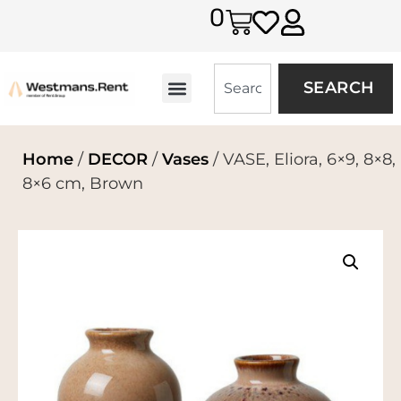
0
SEARCH
Home
/
DECOR
/
Vases
/ VASE, Eliora, 6×9, 8×8,
8×6 cm, Brown