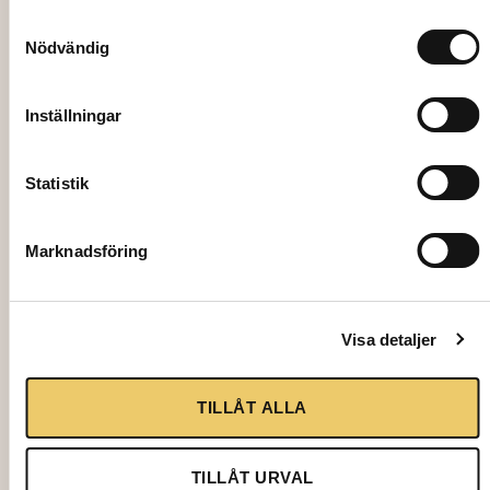
Samtyckesval
Nödvändig
Inställningar
Statistik
Marknadsföring
2827
VASE, Maly, Ø 18cm
Visa detaljer
65,00
kr
TILLÅT ALLA
Add to cart
TILLÅT URVAL