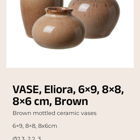
VASE, Eliora, 6×9, 8×8,
8×6 cm, Brown
Brown mottled ceramic vases
6×9, 8×8, 8x6cm
Ø2,3, 2,2, 3