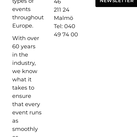
types of
NEWSLETTER
46
events
211 24
throughout
Malmö
Europe.
Tel: 040
49 74 00
With over
60 years
in the
industry,
we know
what it
takes to
ensure
that every
event runs
as
smoothly