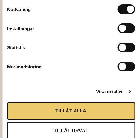
Samtyckesval
Nödvändig
Inställningar
Statistik
Marknadsföring
1362
PLANT, Plastic calla lily stem, 80 cm
Visa detaljer
26,00
kr
TILLÅT ALLA
Add to cart
TILLÅT URVAL