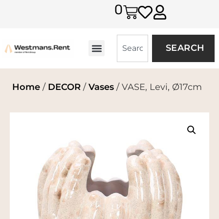
0
SEARCH
Home
/
DECOR
/
Vases
/ VASE, Levi, Ø17cm