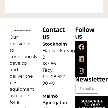
Contact
Follow
us
us
Our
mission is
Stockholm
to
Hantverkarvägen
continuously
8
develop
187 66
and
Täby
deliver the
Tel: 08 622
Newsletter
best
98 40
equipment
available
Malmö
SUBSCRIBE
for all
Bjurögatan
TO OUR