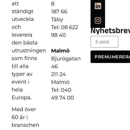
att
8
ständigt
187 66
utveckla
Täby
och
Tel: 08 622
Nyhetsbre
leverera
98 40
den bästa
utrustningen
Malmö
PRENUMERER
som finns
Bjurögatan
till alla
46
typer av
211 24
event i
Malmö
hela
Tel: 040
Europa.
49 74 00
Med över
60 år i
branschen