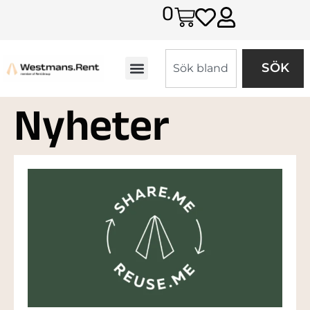
0
SÖK
Nyheter