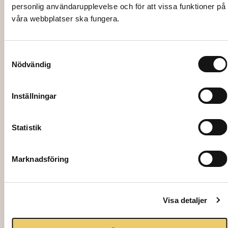
mars 28, 2025
personlig användarupplevelse och för att vissa funktioner på
Westmans får en ny look
våra webbplatser ska fungera.
Samtyckesval
Nödvändig
Inställningar
Statistik
Marknadsföring
februari 24, 2025
Behöver du hjälp med att arrangera
ett event?
Visa detaljer