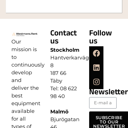
Contact
Follow
us
us
Our
mission is
Stockholm
to
Hantverkarvägen
continuously
8
develop
187 66
and
Täby
deliver the
Tel: 08 622
Newsletter
best
98 40
equipment
available
Malmö
SUBSCRIBE
for all
Bjurögatan
TO OUR
types of
NEWSLETTER
46