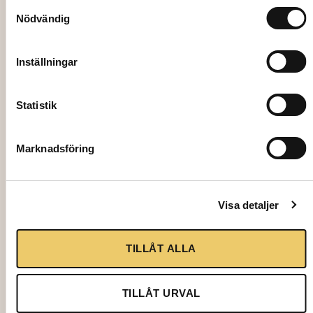
Samtyckesval
Nödvändig
Inställningar
Statistik
Marknadsföring
1702
PLATE, Variace flat Ø24 cm
Visa detaljer
3,95
kr
TILLÅT ALLA
Add to cart
TILLÅT URVAL