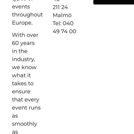
events
211 24
throughout
Malmö
Europe.
Tel: 040
49 74 00
With over
60 years
in the
industry,
we know
what it
takes to
ensure
that every
event runs
as
smoothly
as