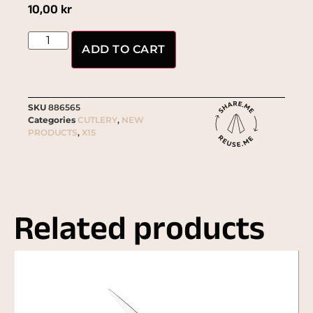
10,00
kr
ADD TO CART
SKU
886565
Categories
CUTLERY
,
NEW
PRODUCTS
,
X15
Related products