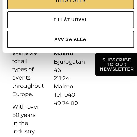
TILLÅT ALLA
continuously
8
develop
187 66
and
Täby
TILLÅT URVAL
deliver the
Tel: 08 622
Newsletter
best
98 40
AVVISA ALLA
equipment
available
Malmö
SUBSCRIBE
for all
Bjurögatan
TO OUR
types of
NEWSLETTER
46
events
211 24
throughout
Malmö
Europe.
Tel: 040
49 74 00
With over
60 years
in the
industry,