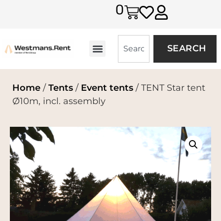
0
SEARCH
Home
/
Tents
/
Event tents
/ TENT Star tent
Ø10m, incl. assembly