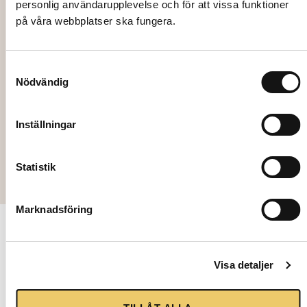
personlig användarupplevelse och för att vissa funktioner
på våra webbplatser ska fungera.
4506
TENT Star tent Ø18m, incl. assembly
Samtyckesval
Nödvändig
14500,00
kr
Inställningar
Add to cart
Statistik
Marknadsföring
Contact
Follow
us
us
Our
Visa detaljer
mission is
Stockholm
to
Hantverkarvägen