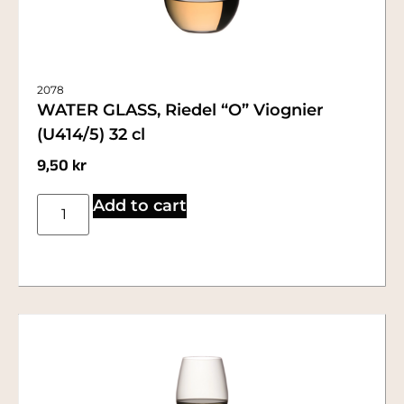
2078
WATER GLASS, Riedel “O” Viognier
(U414/5) 32 cl
9,50
kr
Add to cart