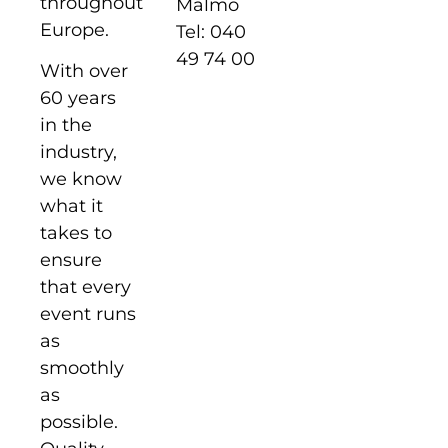
throughout
Malmö
Europe.
Tel: 040
49 74 00
With over
60 years
in the
industry,
we know
what it
takes to
ensure
that every
event runs
as
smoothly
as
possible.