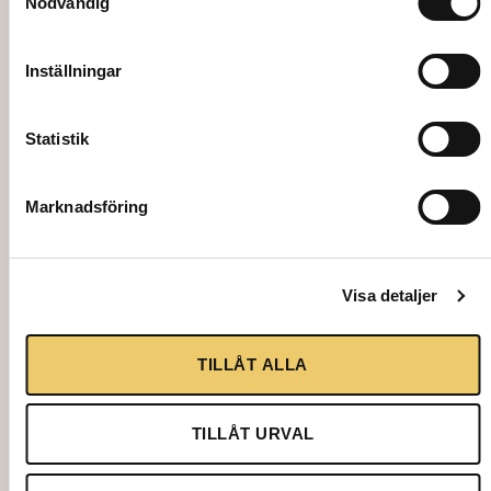
Nödvändig
Inställningar
Statistik
2080
Marknadsföring
WINE GLASS, Riedel Deg Red Wine
(U489/0) 56 cl
9,50
kr
Visa detaljer
Add to cart
TILLÅT ALLA
TILLÅT URVAL