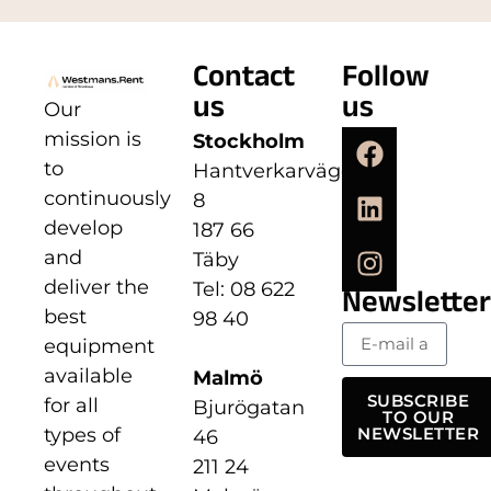
Contact
Follow
us
us
Our
mission is
Stockholm
to
Hantverkarvägen
continuously
8
develop
187 66
and
Täby
deliver the
Tel: 08 622
Newsletter
best
98 40
equipment
available
Malmö
SUBSCRIBE
for all
Bjurögatan
TO OUR
types of
NEWSLETTER
46
events
211 24