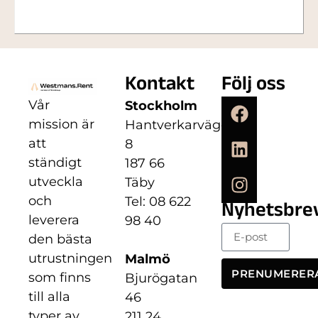
Kontakt
Följ oss
Vår
Stockholm
mission är
Hantverkarvägen
att
8
ständigt
187 66
utveckla
Täby
och
Tel: 08 622
Nyhetsbre
leverera
98 40
den bästa
utrustningen
Malmö
PRENUMERER
som finns
Bjurögatan
till alla
46
typer av
211 24