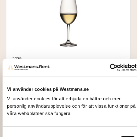
2079
VINGLAS, Riedel Deg White Wine
(U489/1) 34 cl
9,50
kr
Vi använder cookies på Westmans.se
Lägg till i varukorg
Vi använder cookies för att erbjuda en bättre och mer
personlig användarupplevelse och för att vissa funktioner på
våra webbplatser ska fungera.
Samtyckesval