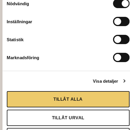
Nödvändig
Inställningar
Statistik
Marknadsföring
2078
SELTERGLAS, Riedel ”O” Viognier
Visa detaljer
(U414/5) 32 cl
9,50
kr
TILLÅT ALLA
Lägg till i varukorg
TILLÅT URVAL