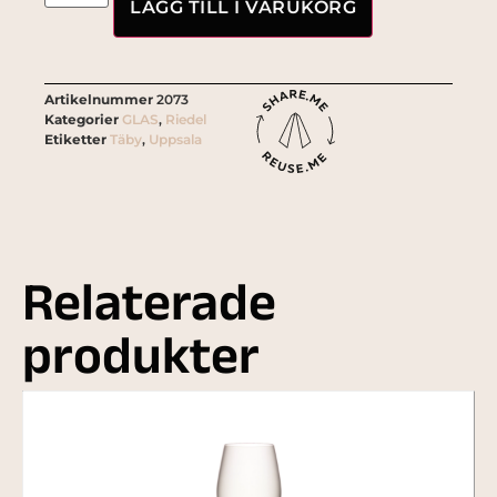
LÄGG TILL I VARUKORG
Artikelnummer
2073
Kategorier
GLAS
,
Riedel
Etiketter
Täby
,
Uppsala
Relaterade
produkter