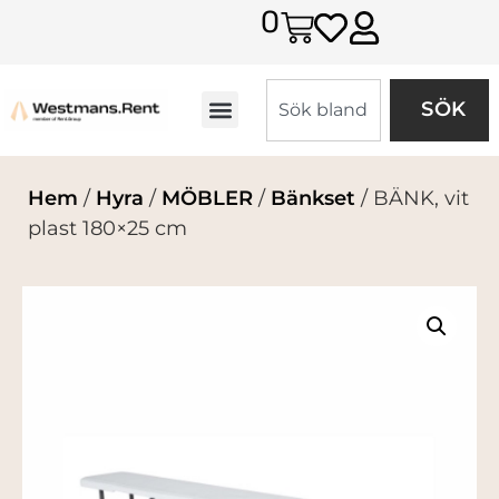
0
SÖK
Hem
/
Hyra
/
MÖBLER
/
Bänkset
/ BÄNK, vit
plast 180×25 cm