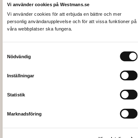
Vi använder cookies på Westmans.se
Vi använder cookies för att erbjuda en bättre och mer
personlig användarupplevelse och för att vissa funktioner på
våra webbplatser ska fungera.
1026-1
Samtyckesval
BÄNK, svart 25×180 cm (endast bänk)
Nödvändig
78,00
kr
Inställningar
Lägg till i varukorg
Statistik
Marknadsföring