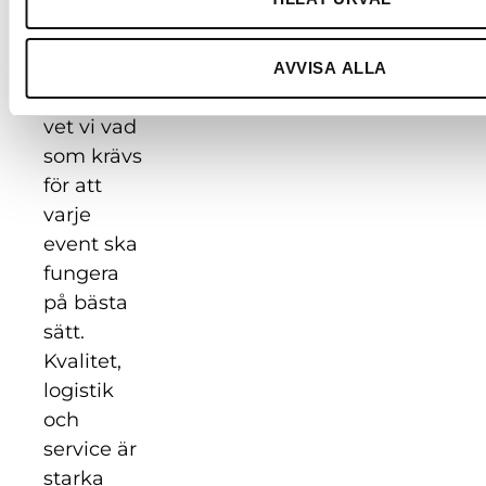
Med över
60 år i
AVVISA ALLA
branschen
vet vi vad
som krävs
för att
varje
event ska
fungera
på bästa
sätt.
Kvalitet,
logistik
och
service är
starka