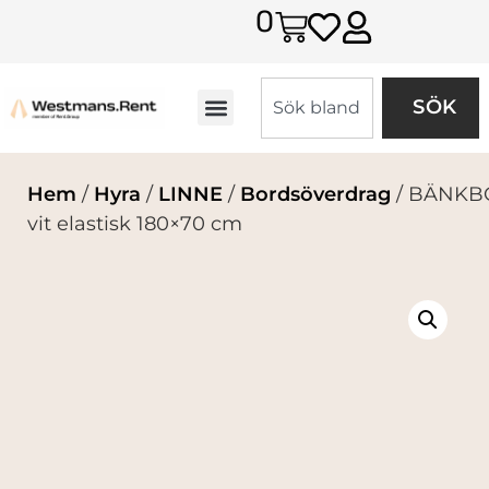
0
SÖK
Hem
/
Hyra
/
LINNE
/
Bordsöverdrag
/ BÄNKB
vit elastisk 180×70 cm