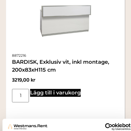
8872216
BARDISK, Exklusiv vit, inkl montage,
200x83xH115 cm
3219,00
kr
Lägg till i varukorg