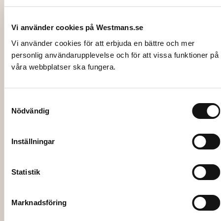
Vi använder cookies på Westmans.se
Vi använder cookies för att erbjuda en bättre och mer
personlig användarupplevelse och för att vissa funktioner på
våra webbplatser ska fungera.
Samtyckesval
Nödvändig
8860042
BARBORD, St. Tropez vit, inkl montage,
180x70xH108 cm
Inställningar
998,00
kr
Statistik
Lägg till i varukorg
Marknadsföring