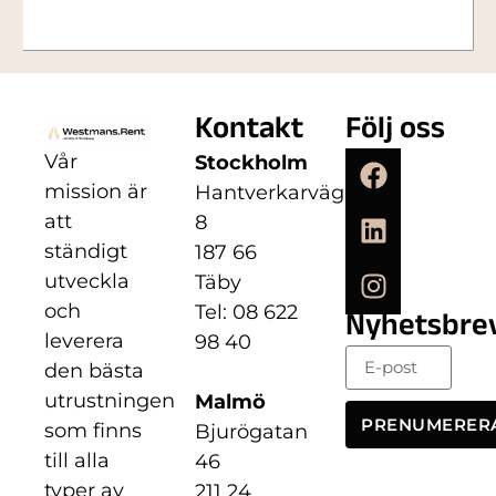
Kontakt
Följ oss
Vår
Stockholm
mission är
Hantverkarvägen
att
8
ständigt
187 66
utveckla
Täby
och
Tel: 08 622
Nyhetsbre
leverera
98 40
den bästa
utrustningen
Malmö
PRENUMERER
som finns
Bjurögatan
till alla
46
typer av
211 24