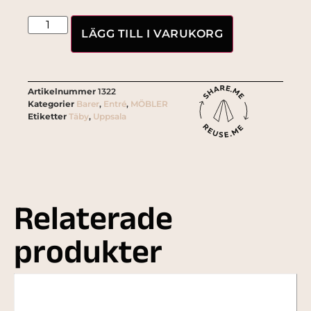
LÄGG TILL I VARUKORG
Artikelnummer
1322
Kategorier
Barer
,
Entré
,
MÖBLER
Etiketter
Täby
,
Uppsala
Relaterade
produkter