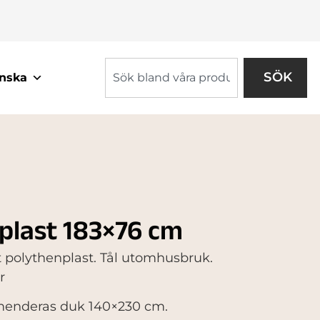
SÖK
nska
 plast 183×76 cm
kt polythenplast. Tål utomhusbruk.
r
mmenderas duk 140×230 cm.