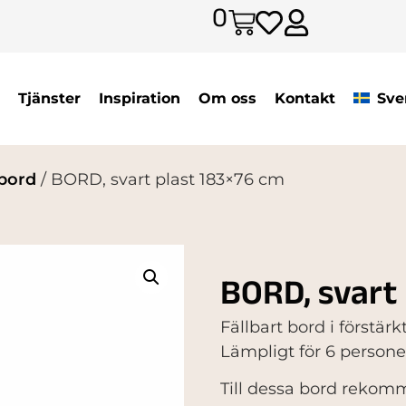
0
Tjänster
Inspiration
Om oss
Kontakt
Sve
bord
/ BORD, svart plast 183×76 cm
BORD, svart
Fällbart bord i förstär
Lämpligt för 6 persone
Till dessa bord reko