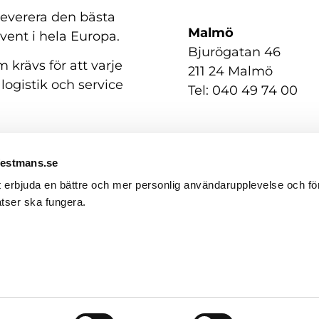
 leverera den bästa
Malmö
event i hela Europa.
Bjurögatan 46
 krävs för att varje
211 24 Malmö
 logistik och service
Tel: 040 49 74 00
Westmans.se
t erbjuda en bättre och mer personlig användarupplevelse och för
tser ska fungera.
GDPR / Personuppgifter
English
(
Engelska
)
Svenska