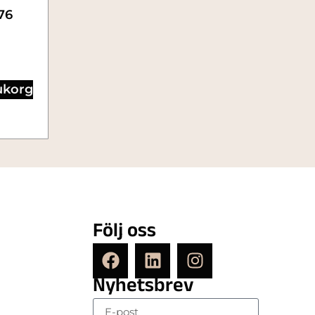
76
rukorg
Följ oss
Nyhetsbrev