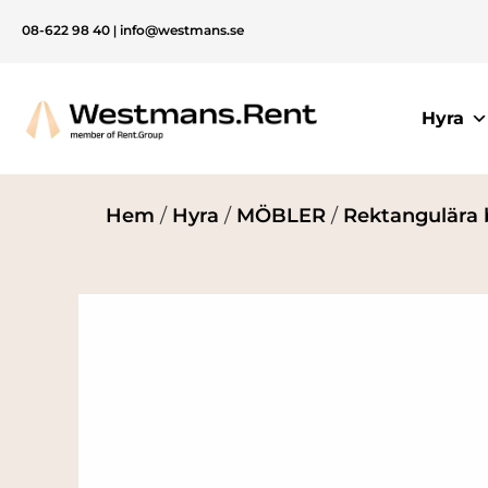
08-622 98 40
|
info@westmans.se
Hyra
Hem
/
Hyra
/
MÖBLER
/
Rektangulära 