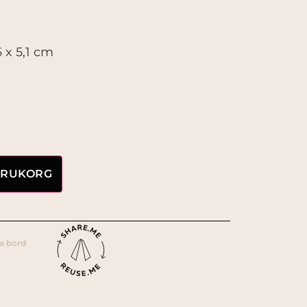
 x 5,1 cm
g
VARUKORG
a bord