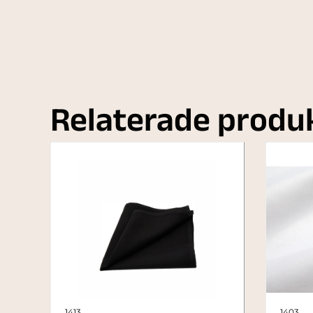
Relaterade produ
1413
1403