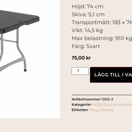
Höjd: 74 cm
Skiva: 5,1 cm
Transportmått: 183 x 76
Vikt: 14,5 kg
Max belastning: 910 k
Färg: Svart
75,00
kr
LÄGG TILL I 
Artikelnummer
1002-3
Kategorier
MÖBLER
,
Rektangulär
Etiketter
Täby
,
Uppsala