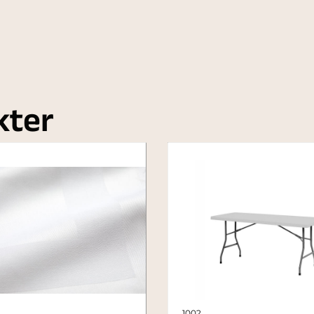
kter
1002