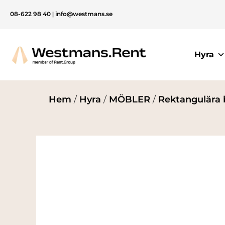
08-622 98 40
|
info@westmans.se
Hyra
Hem
/
Hyra
/
MÖBLER
/
Rektangulära 