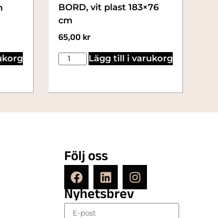
BORD, vit plast 183×76
m
cm
65,00
kr
rukorg
Lägg till i varukorg
Följ oss
Nyhetsbrev