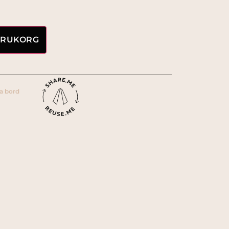
VARUKORG
a bord