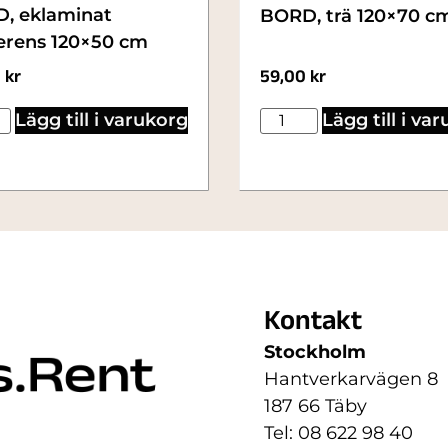
, eklaminat
BORD, trä 120×70 c
erens 120×50 cm
59,00
kr
0
kr
Lägg till i varukorg
Lägg till i va
Kontakt
Stockholm
Hantverkarvägen 8
187 66 Täby
Tel: 08 622 98 40