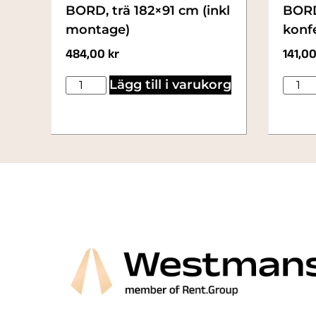
BORD, trä 182×91 cm (inkl
BORD
montage)
konf
484,00
kr
141,0
Lägg till i varukorg