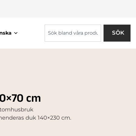
SÖK
nska
80×70 cm
j utomhusbruk
mmenderas duk 140×230 cm.