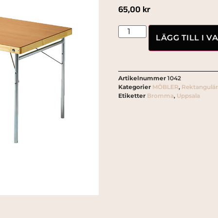
65,00
kr
LÄGG TILL I 
Artikelnummer
1042
Kategorier
MÖBLER
,
Rektangulär
Etiketter
Bromma
,
Uppsala