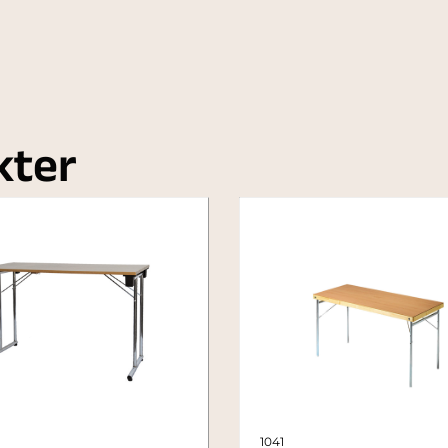
kter
1041