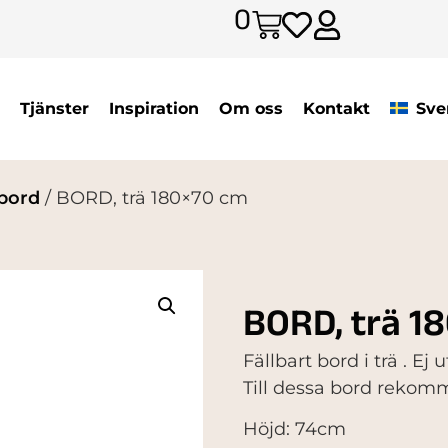
0
Tjänster
Inspiration
Om oss
Kontakt
Sve
bord
/ BORD, trä 180×70 cm
BORD, trä 1
Fällbart bord i trä . E
Till dessa bord reko
Höjd: 74cm