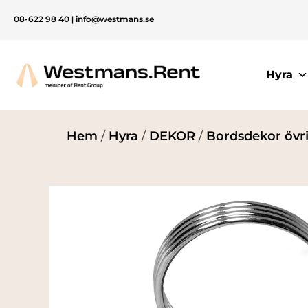
08-622 98 40
|
info@westmans.se
Hyra
Hem
/
Hyra
/
DEKOR
/
Bordsdekor övr