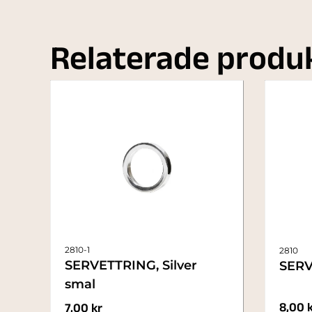
Relaterade produ
2810-1
2810
SERVETTRING, Silver
SERV
smal
8,00
7,00
kr