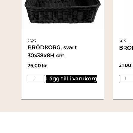
2623
2619
BRÖDKORG, svart
BRÖD
30x38x8H cm
21,00
26,00
kr
Lägg till i varukorg