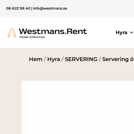
08-622 98 40
|
info@westmans.se
Hyra
Hem
/
Hyra
/
SERVERING
/
Servering ö