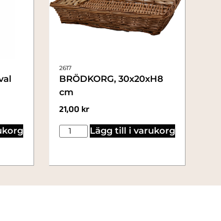
2617
val
BRÖDKORG, 30x20xH8
cm
21,00
kr
rukorg
Lägg till i varukorg