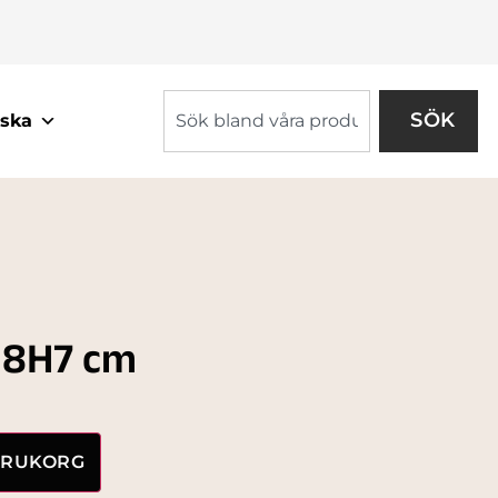
SÖK
ska
Ø8H7 cm
VARUKORG