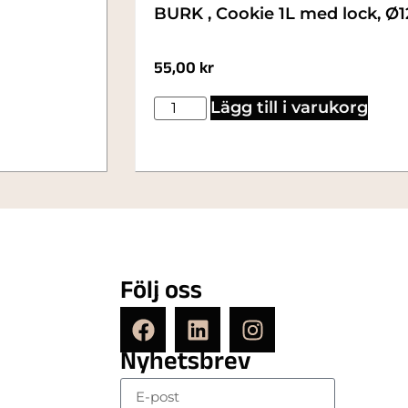
BURK , Cookie 1L med lock, Ø
55,00
kr
Lägg till i varukorg
Följ oss
Nyhetsbrev