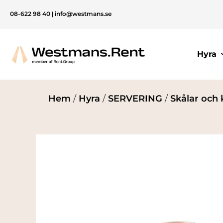
08-622 98 40
|
info@westmans.se
Hyra
Hem
/
Hyra
/
SERVERING
/
Skålar och 