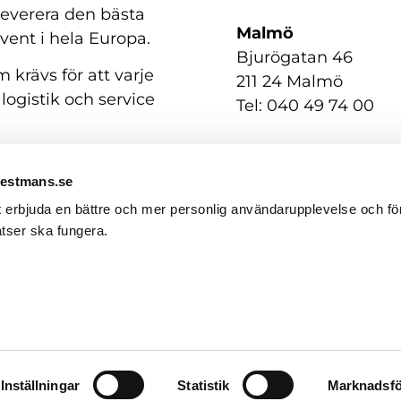
 leverera den bästa
Malmö
event i hela Europa.
Bjurögatan 46
 krävs för att varje
211 24 Malmö
 logistik och service
Tel: 040 49 74 00
Westmans.se
t erbjuda en bättre och mer personlig användarupplevelse och för
tser ska fungera.
GDPR / Personuppgifter
English
(
Engelska
)
Svenska
Inställningar
Statistik
Marknadsfö