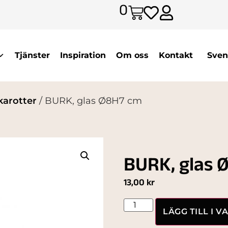
0
Tjänster
Inspiration
Om oss
Kontakt
Sven
karotter
/ BURK, glas Ø8H7 cm
BURK, glas 
13,00
kr
LÄGG TILL I 