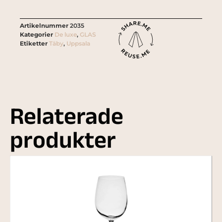
Artikelnummer
2035
Kategorier
De luxe
,
GLAS
Etiketter
Täby
,
Uppsala
Relaterade
produkter