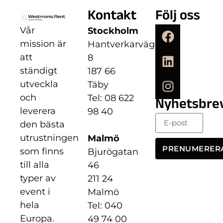
Kontakt
Följ oss
Vår
Stockholm
mission är
Hantverkarvägen
att
8
ständigt
187 66
utveckla
Täby
och
Tel: 08 622
Nyhetsbre
leverera
98 40
den bästa
utrustningen
Malmö
PRENUMERER
som finns
Bjurögatan
till alla
46
typer av
211 24
event i
Malmö
hela
Tel: 040
Europa.
49 74 00