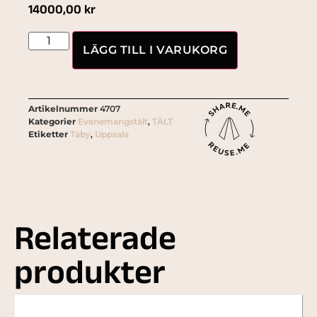
14000,00
kr
LÄGG TILL I VARUKORG
Artikelnummer
4707
Kategorier
Evenemangstält
,
TÄLT
Etiketter
Täby
,
Uppsala
Relaterade
produkter