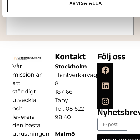
AVVISA ALLA
Lägg till i varukorg
Kontakt
Följ oss
Vår
Stockholm
mission är
Hantverkarvägen
att
8
ständigt
187 66
utveckla
Täby
och
Tel: 08 622
Nyhetsbre
leverera
98 40
den bästa
utrustningen
Malmö