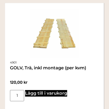
4901
GOLV, Trä, inkl montage (per kvm)
120,00
kr
Lägg till i varukorg