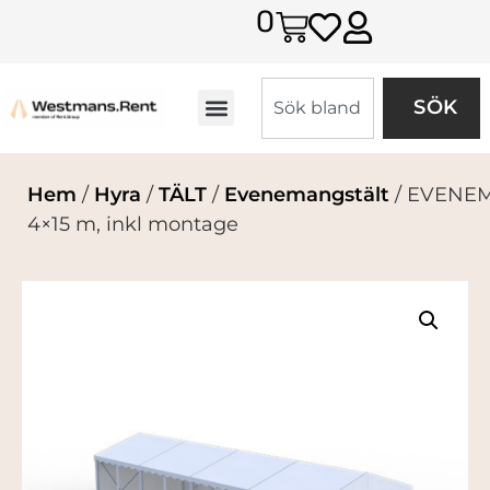
0
SÖK
Hem
/
Hyra
/
TÄLT
/
Evenemangstält
/ EVENE
4×15 m, inkl montage