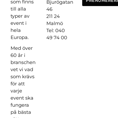
PRENUMERER
som finns
Bjurögatan
till alla
46
typer av
211 24
event i
Malmö
hela
Tel: 040
Europa.
49 74 00
Med över
60 år i
branschen
vet vi vad
som krävs
för att
varje
event ska
fungera
på bästa