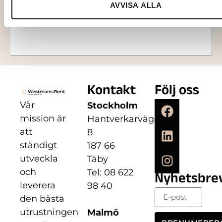
AVVISA ALLA
Lägg till i varukorg
Kontakt
Följ oss
Vår
Stockholm
mission är
Hantverkarvägen
att
8
ständigt
187 66
utveckla
Täby
och
Tel: 08 622
Nyhetsbre
leverera
98 40
den bästa
utrustningen
Malmö