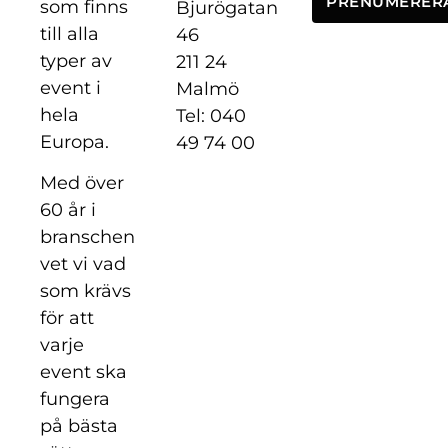
PRENUMERER
som finns
Bjurögatan
till alla
46
typer av
211 24
event i
Malmö
hela
Tel: 040
Europa.
49 74 00
Med över
60 år i
branschen
vet vi vad
som krävs
för att
varje
event ska
fungera
på bästa