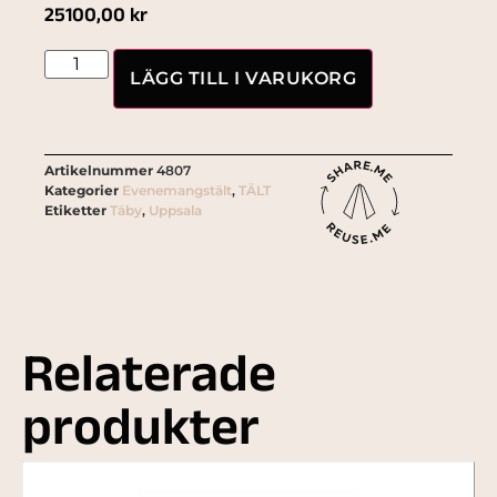
25100,00
kr
LÄGG TILL I VARUKORG
Artikelnummer
4807
Kategorier
Evenemangstält
,
TÄLT
Etiketter
Täby
,
Uppsala
Relaterade
produkter