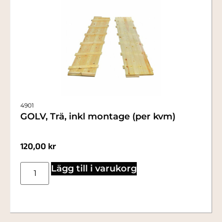
4901
GOLV, Trä, inkl montage (per kvm)
120,00
kr
Lägg till i varukorg