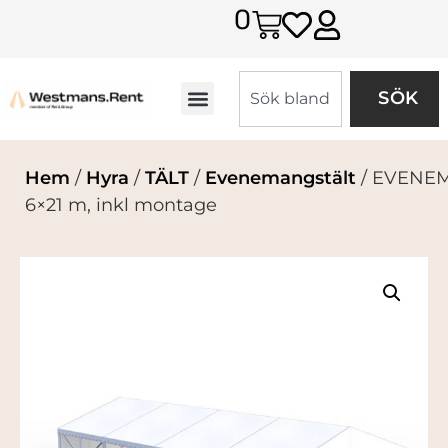
0
SÖK
Hem
/
Hyra
/
TÄLT
/
Evenemangstält
/ EVENE
6×21 m, inkl montage