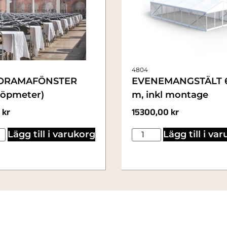
4804
ORAMAFÖNSTER
EVENEMANGSTÄLT 6
 löpmeter)
m, inkl montage
0
kr
15300,00
kr
Lägg till i varukorg
Lägg till i va