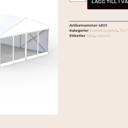
LÄGG TILL I 
Artikelnummer
4803
Kategorier
Evenemangstält
,
TÄLT
Etiketter
Täby
,
Uppsala