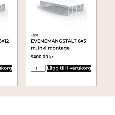
4801
×12
EVENEMANGSTÄLT 6×3
m, inkl montage
9400,00
kr
rukorg
Lägg till i varukorg