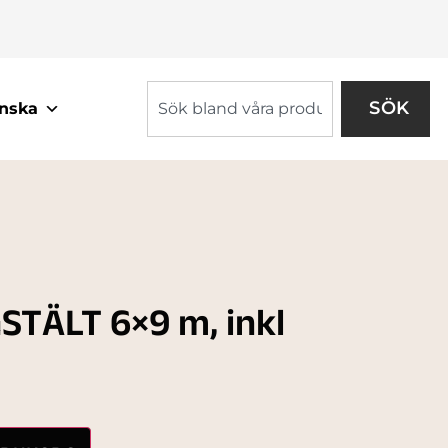
SÖK
nska
TÄLT 6×9 m, inkl