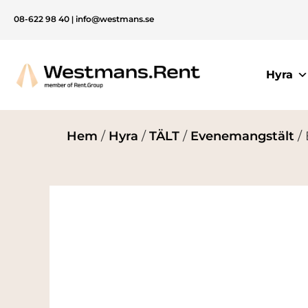
08-622 98 40
|
info@westmans.se
Hyra
Hem
/
Hyra
/
TÄLT
/
Evenemangstält
/