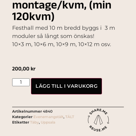
montage/kvm, (min
120kvm)
Festhall med 10 m bredd byggs i 3 m
moduler så långt som önskas!
10×3 m, 10×6 m, 10×9 m, 10×12 m osv.
200,00
kr
LÄGG TILL I VARUKORG
Artikelnummer
4840
Kategorier
Evenemangstält
,
TÄLT
Etiketter
Täby
,
Uppsala