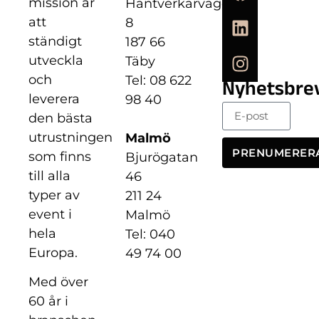
mission är
Hantverkarvägen
att
8
ständigt
187 66
utveckla
Täby
och
Tel: 08 622
Nyhetsbre
leverera
98 40
den bästa
utrustningen
Malmö
PRENUMERER
som finns
Bjurögatan
till alla
46
typer av
211 24
event i
Malmö
hela
Tel: 040
Europa.
49 74 00
Med över
60 år i