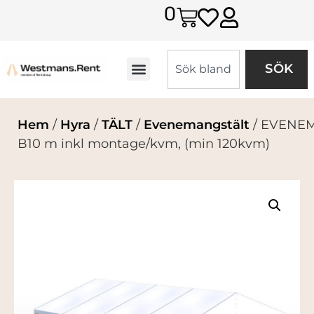
0
SÖK
Hem
/
Hyra
/
TÄLT
/
Evenemangstält
/ EVENEM
B10 m inkl montage/kvm, (min 120kvm)