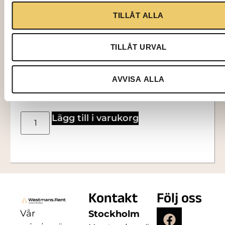
TILLÅT ALLA
TILLÅT URVAL
4841
EVENEMANGSTÄLT, B12 m inkl
montage/kvm, (min120kvm)
AVVISA ALLA
220,00
kr
Lägg till i varukorg
Kontakt
Följ oss
Vår
Stockholm