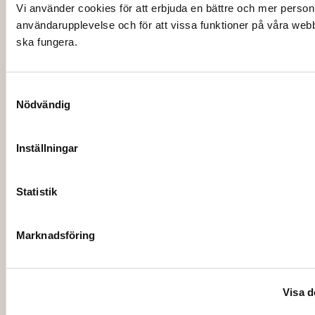
Vi använder cookies för att erbjuda en bättre och mer person
användarupplevelse och för att vissa funktioner på våra web
ska fungera.
4842
EVENEMANGSTÄLT, B15 m inkl
montage/kvm, (min 150kvm)
Samtyckesval
220,00
kr
Nödvändig
Lägg till i varukorg
Inställningar
Statistik
Marknadsföring
Visa d