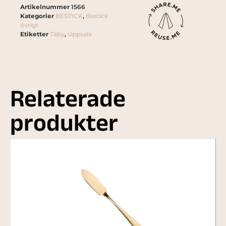
Artikelnummer
1566
Kategorier
BESTICK
,
Bestick
övrigt
Etiketter
Täby
,
Uppsala
Relaterade
produkter