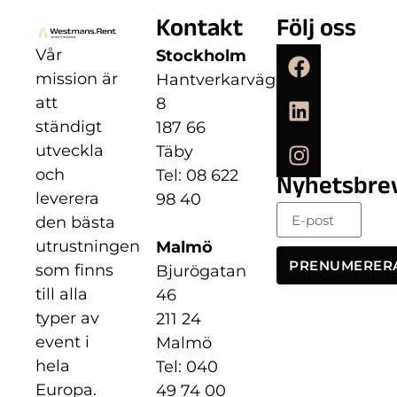
Kontakt
Följ oss
Vår
Stockholm
mission är
Hantverkarvägen
att
8
ständigt
187 66
utveckla
Täby
och
Tel: 08 622
Nyhetsbre
leverera
98 40
den bästa
utrustningen
Malmö
PRENUMERER
som finns
Bjurögatan
till alla
46
typer av
211 24
event i
Malmö
hela
Tel: 040
Europa.
49 74 00