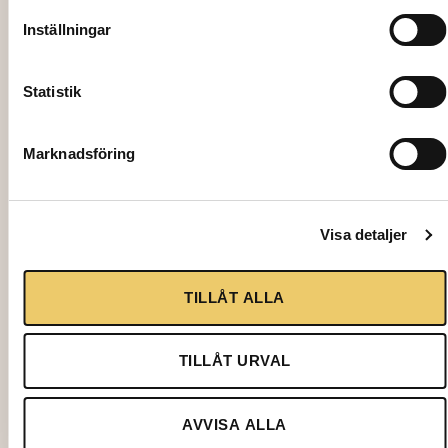
Inställningar
Statistik
Marknadsföring
1524
KRÄFTKNIV, 15 cm
5,00
kr
Visa detaljer
Lägg till i varukorg
TILLÅT ALLA
TILLÅT URVAL
AVVISA ALLA